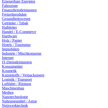
Erneuerbare Energien
Fahrzeuge
Finanzdienstleistungen
Freizeitprodukte
Gesundheitswesen
Getränke / Tabak
Halbleiter
Handel / E-Commerce
Hardware
Holz / Papier
Hotels / Tourismus
Immobilien
Industrie / Mischkonzerne
Internet
IT-Dienstleistungen
Konsumgüter
Kosmetik
Kunststoffe / Verpackungen
Logistik / Transport
Luftfahrt / Rüstung
Maschinenbau
Medien
Nanotechnologie
Nahrungsmittel / Agrar
Netzwerktechnik