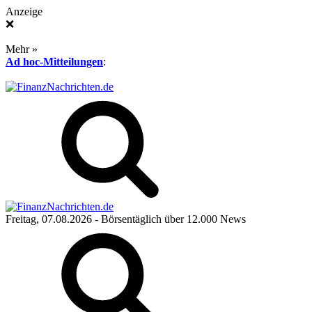
Anzeige
❌
Mehr »
Ad hoc-Mitteilungen
:
Freitag, 07.08.2026
- Börsentäglich über 12.000 News