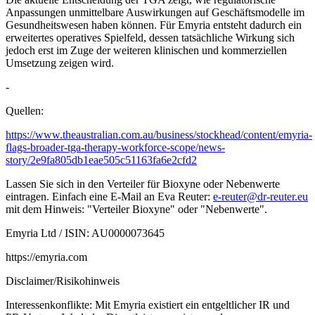
Anpassungen unmittelbare Auswirkungen auf Geschäftsmodelle im
Gesundheitswesen haben können. Für Emyria entsteht dadurch ein
erweitertes operatives Spielfeld, dessen tatsächliche Wirkung sich
jedoch erst im Zuge der weiteren klinischen und kommerziellen
Umsetzung zeigen wird.
-
Quellen:
https://www.theaustralian.com.au/business/stockhead/content/emyria-
flags-broader-tga-therapy-workforce-scope/news-
story/2e9fa805db1eae505c51163fa6e2cfd2
Lassen Sie sich in den Verteiler für Bioxyne oder Nebenwerte
eintragen. Einfach eine E-Mail an Eva Reuter:
e-reuter@dr-reuter.eu
mit dem Hinweis: "Verteiler Bioxyne" oder "Nebenwerte".
Emyria Ltd / ISIN: AU0000073645
https://emyria.com
Disclaimer/Risikohinweis
Interessenkonflikte: Mit Emyria existiert ein entgeltlicher IR und