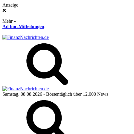
Anzeige
❌
Mehr »
Ad hoc-Mitteilungen
:
Samstag, 08.08.2026
- Börsentäglich über 12.000 News