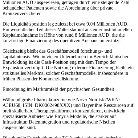
Millionen AUD ausgewiesen, getragen durch eine steigende Zahl
behandelter Patienten sowie die Abrechnung über private
Krankenversicherer.
Die Liquiditätsposition lag zuletzt bei etwa 9,04 Millionen AUD.
Ein wesentlicher Teil dieser Mittel stammt aus einer institutionellen
Kapitalmaßnahme in Höhe von rund 8 Millionen AUD, die die
kurzfristige Finanzierung des operativen Ausbaus unterstützt.
Gleichzeitig bleibt das Geschäftsmodell forschungs- und
kapitalintensiv. Wie in vielen Unternehmen im Bereich klinischer
Entwicklung ist die Cash-Position eng mit dem Tempo der
Expansion verknüpft. Die Nutzung externer Finanzierung bleibt ein
strukturelles Merkmal solcher Geschäftsmodelle, insbesondere in
frühen Phasen der Kommerzialisierung.
Einordnung im Marktumfeld der psychischen Gesundheit
Während große Pharmakonzerne wie Novo Nordisk (WKN:
A3EU68, ISIN: DK0062498XXX) und Bayer ihre Ressourcen auf
breit skalierbare Therapieplattformen konzentrieren, entwickeln
spezialisierte Anbieter wie Emyria Modelle, die stärker auf
Infrastruktur, Datenintegration und regulatorische Nischen
ausgerichtet sind.
Die aktuelle Entscheidung der TGA zeigt, wie regulatorische