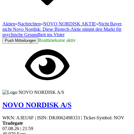
Aktien
»
Nachrichten
»
NOVO NORDISK AKTIE
»
Nicht Bayer,
nicht Novo Nordisk: Diese Biotech-Aktie nimmt den Markt für
psychische Gesundheit ins Visier
Realtimekurse aktiv
Push Mitteilungen
NOVO NORDISK A/S
WKN: A3EU6F
|
ISIN: DK0062498333
|
Ticker-Symbol: NOV
Tradegate
07.08.26
|
21:59
40,970
Euro