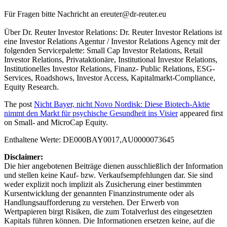
Für Fragen bitte Nachricht an
ereuter@dr-reuter.eu
Über Dr. Reuter Investor Relations: Dr. Reuter Investor Relations ist
eine Investor Relations Agentur / Investor Relations Agency mit der
folgenden Servicepalette: Small Cap Investor Relations, Retail
Investor Relations, Privataktionäre, Institutional Investor Relations,
Institutionelles Investor Relations, Finanz- Public Relations, ESG-
Services, Roadshows, Investor Access, Kapitalmarkt-Compliance,
Equity Research.
The post
Nicht Bayer, nicht Novo Nordisk: Diese Biotech-Aktie
nimmt den Markt für psychische Gesundheit ins Visier
appeared first
on
Small- and MicroCap Equity
.
Enthaltene Werte: DE000BAY0017,AU0000073645
Disclaimer:
Die hier angebotenen Beiträge dienen ausschließlich der Information
und stellen keine Kauf- bzw. Verkaufsempfehlungen dar. Sie sind
weder explizit noch implizit als Zusicherung einer bestimmten
Kursentwicklung der genannten Finanzinstrumente oder als
Handlungsaufforderung zu verstehen. Der Erwerb von
Wertpapieren birgt Risiken, die zum Totalverlust des eingesetzten
Kapitals führen können. Die Informationen ersetzen keine, auf die