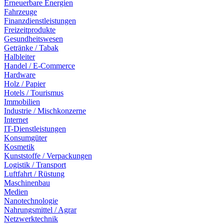
Erneuerbare Energien
Fahrzeuge
Finanzdienstleistungen
Freizeitprodukte
Gesundheitswesen
Getränke / Tabak
Halbleiter
Handel / E-Commerce
Hardware
Holz / Papier
Hotels / Tourismus
Immobilien
Industrie / Mischkonzerne
Internet
IT-Dienstleistungen
Konsumgüter
Kosmetik
Kunststoffe / Verpackungen
Logistik / Transport
Luftfahrt / Rüstung
Maschinenbau
Medien
Nanotechnologie
Nahrungsmittel / Agrar
Netzwerktechnik