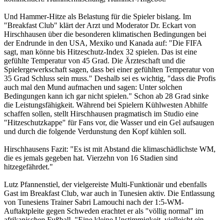
Und Hammer-Hitze als Belastung für die Spieler bislang. Im
"Breakfast Club" klärt der Arzt und Moderator Dr. Eckart von
Hirschhausen über die besonderen klimatischen Bedingungen bei
der Endrunde in den USA, Mexiko und Kanada auf: "Die FIFA
sagt, man könne bis Hitzeschutz-Index 32 spielen. Das ist eine
gefühlte Temperatur von 45 Grad. Die Ärzteschaft und die
Spielergewerkschaft sagen, dass bei einer gefühlten Temperatur von
35 Grad Schluss sein muss." Deshalb sei es wichtig, "dass die Profis
auch mal den Mund aufmachen und sagen: Unter solchen
Bedingungen kann ich gar nicht spielen." Schon ab 28 Grad sinke
die Leistungsfähigkeit. Während bei Spielern Kühlwesten Abhilfe
schaffen sollen, stellt Hirschhausen pragmatisch im Studio eine
"Hitzeschutzkappe" für Fans vor, die Wasser und ein Gel aufsaugen
und durch die folgende Verdunstung den Kopf kühlen soll.
Hirschhausens Fazit: "Es ist mit Abstand die klimaschädlichste WM,
die es jemals gegeben hat. Vierzehn von 16 Stadien sind
hitzegefährdet."
Lutz Pfannenstiel, der vielgereiste Multi-Funktionär und ebenfalls
Gast im Breakfast Club, war auch in Tunesien aktiv. Die Entlassung
von Tunesiens Trainer Sabri Lamouchi nach der 1:5-WM-
Auftaktpleite gegen Schweden erachtet er als "völlig normal" im
afrikanischen Fußball. "Eine kleine Unstimmigkeit, vielleicht ein