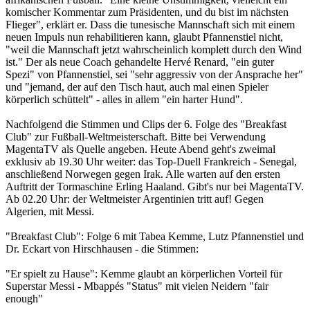
komischer Kommentar zum Präsidenten, und du bist im nächsten
Flieger", erklärt er. Dass die tunesische Mannschaft sich mit einem
neuen Impuls nun rehabilitieren kann, glaubt Pfannenstiel nicht,
"weil die Mannschaft jetzt wahrscheinlich komplett durch den Wind
ist." Der als neue Coach gehandelte Hervé Renard, "ein guter
Spezi" von Pfannenstiel, sei "sehr aggressiv von der Ansprache her"
und "jemand, der auf den Tisch haut, auch mal einen Spieler
körperlich schüttelt" - alles in allem "ein harter Hund".
Nachfolgend die Stimmen und Clips der 6. Folge des "Breakfast
Club" zur Fußball-Weltmeisterschaft. Bitte bei Verwendung
MagentaTV als Quelle angeben. Heute Abend geht's zweimal
exklusiv ab 19.30 Uhr weiter: das Top-Duell Frankreich - Senegal,
anschließend Norwegen gegen Irak. Alle warten auf den ersten
Auftritt der Tormaschine Erling Haaland. Gibt's nur bei MagentaTV.
Ab 02.20 Uhr: der Weltmeister Argentinien tritt auf! Gegen
Algerien, mit Messi.
"Breakfast Club": Folge 6 mit Tabea Kemme, Lutz Pfannenstiel und
Dr. Eckart von Hirschhausen - die Stimmen:
"Er spielt zu Hause": Kemme glaubt an körperlichen Vorteil für
Superstar Messi - Mbappés "Status" mit vielen Neidern "fair
enough"