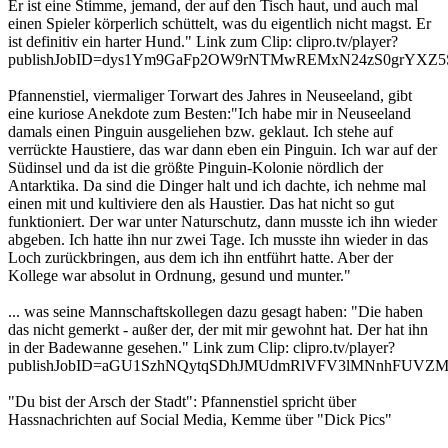
Er ist eine Stimme, jemand, der auf den Tisch haut, und auch mal
einen Spieler körperlich schüttelt, was du eigentlich nicht magst. Er
ist definitiv ein harter Hund." Link zum Clip: clipro.tv/player?
publishJobID=dys1Ym9GaFp2OW9rNTMwREMxN24zS0grY
Pfannenstiel, viermaliger Torwart des Jahres in Neuseeland, gibt
eine kuriose Anekdote zum Besten:"Ich habe mir in Neuseeland
damals einen Pinguin ausgeliehen bzw. geklaut. Ich stehe auf
verrückte Haustiere, das war dann eben ein Pinguin. Ich war auf der
Südinsel und da ist die größte Pinguin-Kolonie nördlich der
Antarktika. Da sind die Dinger halt und ich dachte, ich nehme mal
einen mit und kultiviere den als Haustier. Das hat nicht so gut
funktioniert. Der war unter Naturschutz, dann musste ich ihn wieder
abgeben. Ich hatte ihn nur zwei Tage. Ich musste ihn wieder in das
Loch zurückbringen, aus dem ich ihn entführt hatte. Aber der
Kollege war absolut in Ordnung, gesund und munter."
... was seine Mannschaftskollegen dazu gesagt haben: "Die haben
das nicht gemerkt - außer der, der mit mir gewohnt hat. Der hat ihn
in der Badewanne gesehen." Link zum Clip: clipro.tv/player?
publishJobID=aGU1SzhNQytqSDhJMUdmRlVFV3lMNnhFUVZ
"Du bist der Arsch der Stadt": Pfannenstiel spricht über
Hassnachrichten auf Social Media, Kemme über "Dick Pics"