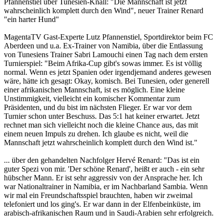
Pfannenstiel über Tunesien-Knall: "Die Mannschaft ist jetzt
wahrscheinlich komplett durch den Wind", neuer Trainer Renard
"ein harter Hund"
MagentaTV Gast-Experte Lutz Pfannenstiel, Sportdirektor beim FC
Aberdeen und u.a. Ex-Trainer von Namibia, über die Entlassung
von Tunesiens Trainer Sabri Lamouchi einen Tag nach dem ersten
Turnierspiel: "Beim Afrika-Cup gibt's sowas immer. Es ist völlig
normal. Wenn es jetzt Spanien oder irgendjemand anderes gewesen
wäre, hätte ich gesagt: Okay, komisch. Bei Tunesien, oder generell
einer afrikanischen Mannschaft, ist es möglich. Eine kleine
Unstimmigkeit, vielleicht ein komischer Kommentar zum
Präsidenten, und du bist im nächsten Flieger. Er war vor dem
Turnier schon unter Beschuss. Das 5:1 hat keiner erwartet. Jetzt
rechnet man sich vielleicht noch die kleine Chance aus, das mit
einem neuen Impuls zu drehen. Ich glaube es nicht, weil die
Mannschaft jetzt wahrscheinlich komplett durch den Wind ist."
... über den gehandelten Nachfolger Hervé Renard: "Das ist ein
guter Spezi von mir. 'Der schöne Renard', heißt er auch - ein sehr
hübscher Mann. Er ist sehr aggressiv von der Ansprache her. Ich
war Nationaltrainer in Namibia, er im Nachbarland Sambia. Wenn
wir mal ein Freundschaftsspiel brauchten, haben wir zweimal
telefoniert und los ging's. Er war dann in der Elfenbeinküste, im
arabisch-afrikanischen Raum und in Saudi-Arabien sehr erfolgreich.