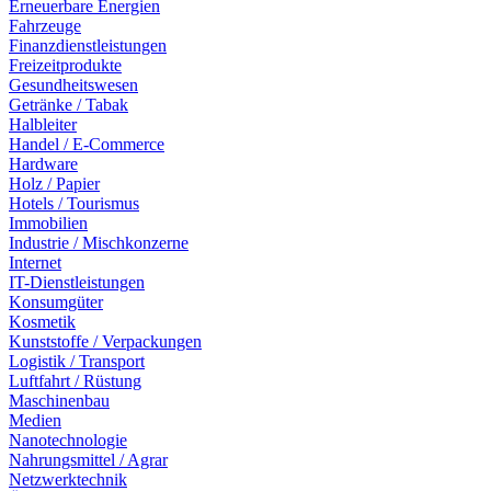
Erneuerbare Energien
Fahrzeuge
Finanzdienstleistungen
Freizeitprodukte
Gesundheitswesen
Getränke / Tabak
Halbleiter
Handel / E-Commerce
Hardware
Holz / Papier
Hotels / Tourismus
Immobilien
Industrie / Mischkonzerne
Internet
IT-Dienstleistungen
Konsumgüter
Kosmetik
Kunststoffe / Verpackungen
Logistik / Transport
Luftfahrt / Rüstung
Maschinenbau
Medien
Nanotechnologie
Nahrungsmittel / Agrar
Netzwerktechnik