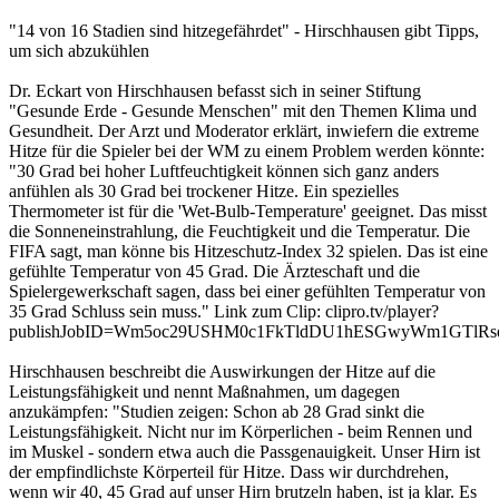
"14 von 16 Stadien sind hitzegefährdet" - Hirschhausen gibt Tipps,
um sich abzukühlen
Dr. Eckart von Hirschhausen befasst sich in seiner Stiftung
"Gesunde Erde - Gesunde Menschen" mit den Themen Klima und
Gesundheit. Der Arzt und Moderator erklärt, inwiefern die extreme
Hitze für die Spieler bei der WM zu einem Problem werden könnte:
"30 Grad bei hoher Luftfeuchtigkeit können sich ganz anders
anfühlen als 30 Grad bei trockener Hitze. Ein spezielles
Thermometer ist für die 'Wet-Bulb-Temperature' geeignet. Das misst
die Sonneneinstrahlung, die Feuchtigkeit und die Temperatur. Die
FIFA sagt, man könne bis Hitzeschutz-Index 32 spielen. Das ist eine
gefühlte Temperatur von 45 Grad. Die Ärzteschaft und die
Spielergewerkschaft sagen, dass bei einer gefühlten Temperatur von
35 Grad Schluss sein muss." Link zum Clip: clipro.tv/player?
publishJobID=Wm5oc29USHM0c1FkTldDU1hESGwyWm1GTlRse
Hirschhausen beschreibt die Auswirkungen der Hitze auf die
Leistungsfähigkeit und nennt Maßnahmen, um dagegen
anzukämpfen: "Studien zeigen: Schon ab 28 Grad sinkt die
Leistungsfähigkeit. Nicht nur im Körperlichen - beim Rennen und
im Muskel - sondern etwa auch die Passgenauigkeit. Unser Hirn ist
der empfindlichste Körperteil für Hitze. Dass wir durchdrehen,
wenn wir 40, 45 Grad auf unser Hirn brutzeln haben, ist ja klar. Es