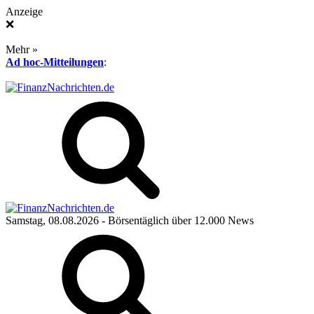
Anzeige
❌
Mehr »
Ad hoc-Mitteilungen
:
Samstag, 08.08.2026
- Börsentäglich über 12.000 News