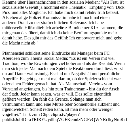
Kemme über Hassnachrichten in den sozialen Medien: "Als Frau ist
sexualisierte Gewalt ja nochmal eine Thematik - Empfang von 'Dick
Pics' und alles Mögliche. Ich habe mich damit relativ früh befasst.
Als ehemalige Polizei-Kommissarin habe ich nochmal einen
anderen Draht zu der strafrechtlichen Relevanz. Ich habe
mittlerweile Hilfsmittel: Ich arbeite z.B. mit einer KI zusammen, die
mir genau das filtert, damit ich da keine Berührungspunkte mehr
damit habe. Das gibt mir das Gefühl: Ich empowere mich und gebe
die Macht nicht ab."
Pfannenstiel schildert seine Eindrücke als Manager beim FC
Aberdeen zum Thema Social Media: "Es ist ein Verein mit viel
Tradition, wo die Erwartungen viel höher sind als die Realität. Wenn
man sich jedes Mal nach dem Spiel die Reaktionen durchliest, wirst
du auf Dauer wahnsinnig. Es sind nur Negativität und persönliche
Angriffe. Es geht gar nicht mal darum, ob der Spieler schlecht war
oder einen Fehler gemacht hat. Als Mannschaft, Verein - vom
Vorstand angefangen, bis hin zum Trainerteam - bist du der Arsch
der Stadt. Jeder kann sagen, was er will. Das sollte eigentlich
gefiltert werden. Da fehlt die Grenze. Solange man sich
vermummen kann und eine Mütze oder Sonnenbrille aufzieht und
irgendwelchen Scheiß reden kann, ist man mehr oder weniger
vogelfrei." Link zum Clip: clipro.tv/player?
publishJobID=aTRIREUydlhqVGFKemdzNGFvQWNRclkyNmR