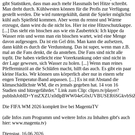
gibt Statistiken, dass man auch mehr Hassmails bei Hitze schreibt.
Man dreht durch. Kühlwesten können für die Profis zur Verfügung
gestellt werden. Die wird runtergekühlt, damit die Spieler möglichst
kühl aufs Spielfeld kommen. Aber wenn du rennst und Wärme
erzeugst, dann wirst du die nicht los. Hier ist eine Hitzeschutzkappe.
[...] Das sieht ein bisschen aus wie ein Zaubertrick: Ich kippe da
Wasser rein und wenn man ein bisschen wartet, wird eine Menge
davon aufgesogen. Da ist ein Gel drin. Man kann die aufsetzen,
dann kühlt es durch die Verdunstung. Das ist super, wenn man z.B.
mal an die Fans denkt, die da anstehen. Die Fans sind nicht alle
topfit. Die haben vielleicht eine Vorerkrankung oder sind nicht in
der Lage gewesen, sich Wasser zu holen. [...] Wenn man reines
Pfefferminzöl an die Schläfen macht, hilft das auch. Es gibt ein paar
kleine Hacks. Wir können uns körperlich aber nur in einem sehr
engen Temperatur-Band anpassen. [...] Es ist mit Abstand die
klimaschädlichste WM, die es jemals gegeben hat. 14 von 16
Stadien sind hitzegefährdet." Link zum Clip: clipro.tv/player?
publishJobID=YmZXZUx0dlpBWW04eG0xUVBUSER6SGkvbSt
Die FIFA WM 2026 komplett live bei MagentaTV
(alle Infos zum Programm und weitere Infos zu Inhalten gibt's auch
hier: www.magenta.tv)
Dienstag, 16.06.2026