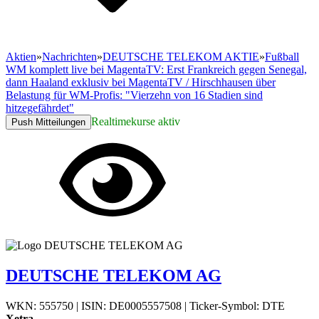
Aktien
»
Nachrichten
»
DEUTSCHE TELEKOM AKTIE
»
Fußball
WM komplett live bei MagentaTV: Erst Frankreich gegen Senegal,
dann Haaland exklusiv bei MagentaTV / Hirschhausen über
Belastung für WM-Profis: "Vierzehn von 16 Stadien sind
hitzegefährdet"
Realtimekurse aktiv
Push Mitteilungen
DEUTSCHE TELEKOM AG
WKN: 555750
|
ISIN: DE0005557508
|
Ticker-Symbol: DTE
Xetra