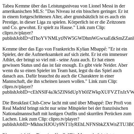
Tabea Kemme über das Leistungsniveau von Lionel Messi in der
amerikanischen MLS: "Das Niveau ist ein bisschen geringer. Er ist
in einem fortgeschrittenen Alter, aber grundsätzlich ist es auch ein
Prestige, in dieser Liga zu spielen. Körperlich ist er die Zeitzonen
und Co. gewohnt. Er spielt zu Hause." Link zum Clip:
clipro.tv/player?
publishJobID=dThoYVNMLytJNW5GWDhmWGwxaEdkSmZZan
Kemme über das Ego von Frankreichs Kylian Mbappé: "Er ist ein
Spieler, der die Aufmerksamkeit auf sich zieht. Er ist ein immenser
Athlet, der bringt so viel mit - seine Aura auch. Er hat einen
gewissen Status und das ist fair enough. Es gibt viele Neider. Aber
wenn du so einen Spieler im Team hast, legst du das Spiel auch
danach aus. Dafür brauchst du auch die Charaktere in einer
Mannschaft, die ihn scheinen lassen wollen." Link zum Clip:
clipro.tv/player?
publishJobID=cEhNSlF4a3k5ZlN6dUpYb0JZWkpXUFVZTnJz
Die Breakfast Club-Crew lacht mit und über Mbappé: Der Profi von
Real Madrid bringt nicht nur seine Mitspieler bei der französischen
Nationalmannschaft mit lustigen Outfits und skurrilen Perücken zum
Lachen. Link zum Clip: clipro.tv/player?
publishJobID=MkhncHJOUy9NT1IyREhLNFNSbkZXWnZTU3