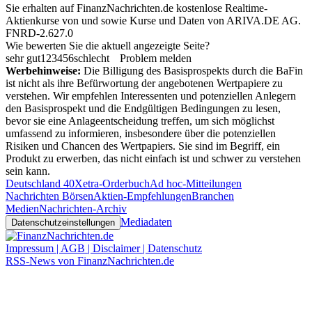
Sie erhalten auf FinanzNachrichten.de kostenlose Realtime-
Aktienkurse von
und
sowie Kurse und Daten von
ARIVA.DE AG
.
FNRD-2.627.0
Wie bewerten Sie die aktuell angezeigte Seite?
sehr gut
1
2
3
4
5
6
schlecht
Problem melden
Werbehinweise:
Die Billigung des Basisprospekts durch die BaFin
ist nicht als ihre Befürwortung der angebotenen Wertpapiere zu
verstehen. Wir empfehlen Interessenten und potenziellen Anlegern
den Basisprospekt und die Endgültigen Bedingungen zu lesen,
bevor sie eine Anlageentscheidung treffen, um sich möglichst
umfassend zu informieren, insbesondere über die potenziellen
Risiken und Chancen des Wertpapiers. Sie sind im Begriff, ein
Produkt zu erwerben, das nicht einfach ist und schwer zu verstehen
sein kann.
Deutschland 40
Xetra-Orderbuch
Ad hoc-Mitteilungen
Nachrichten Börsen
Aktien-Empfehlungen
Branchen
Medien
Nachrichten-Archiv
Mediadaten
Datenschutzeinstellungen
Impressum | AGB | Disclaimer | Datenschutz
RSS-News von FinanzNachrichten.de