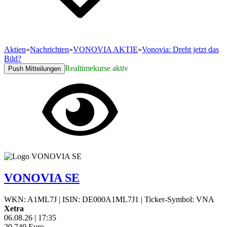
Aktien
»
Nachrichten
»
VONOVIA AKTIE
»
Vonovia: Dreht jetzt das
Bild?
Realtimekurse aktiv
Push Mitteilungen
VONOVIA SE
WKN: A1ML7J
|
ISIN: DE000A1ML7J1
|
Ticker-Symbol: VNA
Xetra
06.08.26
|
17:35
20,740
Euro