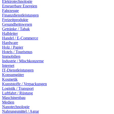
Elektrotechnologie
Erneuerbare Energien
Fahrzeuge
Finanzdienstleistungen
Freizeitprodukte
Gesundheitswesen
Getränke / Tabak
Halbleiter
Handel / E-Commerce
Hardware
Holz / Papier
Hotels / Tourismus
Immobilien
Industrie / Mischkonzerne
Internet
IT-Dienstleistungen
Konsumgüter
Kosmetik
Kunststoffe / Verpackungen
Logistik / Transport
Luftfahrt / Rüstung
Maschinenbau
Medien
Nanotechnologie
Nahrungsmittel / Agrar