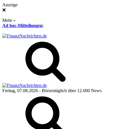
Anzeige
❌
Mehr »
Ad hoc-Mitteilungen
:
Freitag, 07.08.2026
- Börsentäglich über 12.000 News