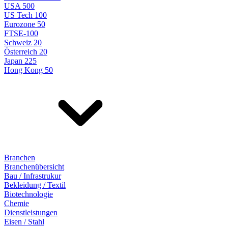
USA 500
US Tech 100
Eurozone 50
FTSE-100
Schweiz 20
Österreich 20
Japan 225
Hong Kong 50
Branchen
Branchenübersicht
Bau / Infrastrukur
Bekleidung / Textil
Biotechnologie
Chemie
Dienstleistungen
Eisen / Stahl