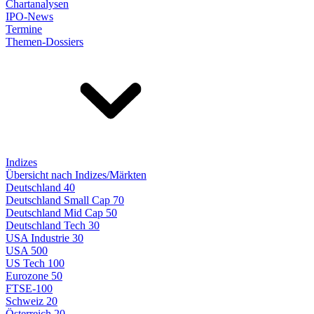
Chartanalysen
IPO-News
Termine
Themen-Dossiers
Indizes
Übersicht nach Indizes/Märkten
Deutschland 40
Deutschland Small Cap 70
Deutschland Mid Cap 50
Deutschland Tech 30
USA Industrie 30
USA 500
US Tech 100
Eurozone 50
FTSE-100
Schweiz 20
Österreich 20