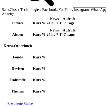
SalesCloser Technologies: Facebook, YouTube, Instagram, WhatsAp
Anzeige
News
Aufrufe
Indizes
Kurs
%
24 h / 7 T
7 Tage
News
Aufrufe
Aktien
Kurs
%
24 h / 7 T
7 Tage
Xetra-Orderbuch
Fonds
Kurs
%
Devisen
Kurs
%
Rohstoffe
Kurs
%
Themen
Kurs
%
Erweiterte Suche