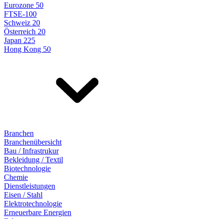
Eurozone 50
FTSE-100
Schweiz 20
Österreich 20
Japan 225
Hong Kong 50
Branchen
Branchenübersicht
Bau / Infrastrukur
Bekleidung / Textil
Biotechnologie
Chemie
Dienstleistungen
Eisen / Stahl
Elektrotechnologie
Erneuerbare Energien