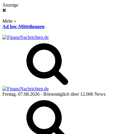
Anzeige
❌
Mehr »
Ad hoc-Mitteilungen
:
Freitag, 07.08.2026
- Börsentäglich über 12.000 News