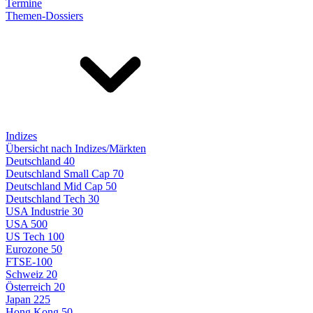
Termine
Themen-Dossiers
Indizes
Übersicht nach Indizes/Märkten
Deutschland 40
Deutschland Small Cap 70
Deutschland Mid Cap 50
Deutschland Tech 30
USA Industrie 30
USA 500
US Tech 100
Eurozone 50
FTSE-100
Schweiz 20
Österreich 20
Japan 225
Hong Kong 50