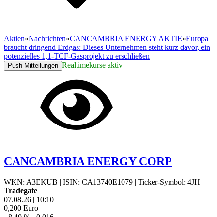
Aktien
»
Nachrichten
»
CANCAMBRIA ENERGY AKTIE
»
Europa
braucht dringend Erdgas: Dieses Unternehmen steht kurz davor, ein
potenzielles 1,1-TCF-Gasprojekt zu erschließen
Realtimekurse aktiv
Push Mitteilungen
CANCAMBRIA ENERGY CORP
WKN: A3EKUB
|
ISIN: CA13740E1079
|
Ticker-Symbol: 4JH
Tradegate
07.08.26
|
10:10
0,200
Euro
+8,40 %
+0,016