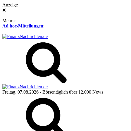
Anzeige
❌
Mehr »
Ad hoc-Mitteilungen
:
Freitag, 07.08.2026
- Börsentäglich über 12.000 News