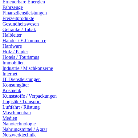
Erneuerbare Energien
Fahrzeuge
Finanzdienstleistungen
Freizeitprodukte
Gesundheitswesen
Getränke / Tabak
Halbleiter
Handel / E-Commerce
Hardware
Holz / Papier
Hotels / Tourismus
Immobilien
Industrie / Mischkonzerne
Internet
IT-Dienstleistungen
Konsumgüter
Kosmetik
Kunststoffe / Verpackungen
Logistik / Transport
Luftfahrt / Rüstung
Maschinenbau
Medien
Nanotechnologie
Nahrungsmittel / Agrar
Netzwerktechnik