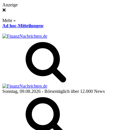
Anzeige
❌
Mehr »
Ad hoc-Mitteilungen
:
Sonntag, 09.08.2026
- Börsentäglich über 12.000 News