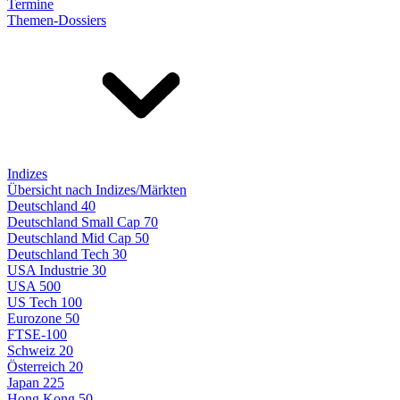
Termine
Themen-Dossiers
Indizes
Übersicht nach Indizes/Märkten
Deutschland 40
Deutschland Small Cap 70
Deutschland Mid Cap 50
Deutschland Tech 30
USA Industrie 30
USA 500
US Tech 100
Eurozone 50
FTSE-100
Schweiz 20
Österreich 20
Japan 225
Hong Kong 50