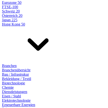
Eurozone 50
FTSE-100
Schweiz 20
Österreich 20
Japan 225
Hong Kong 50
Branchen
Branchenübersicht
Bau / Infrastrukur
Bekleidung / Textil
Biotechnologie
Chemie
Dienstleistungen
Eisen / Stahl
Elektrotechnologie
Erneuerbare Energien