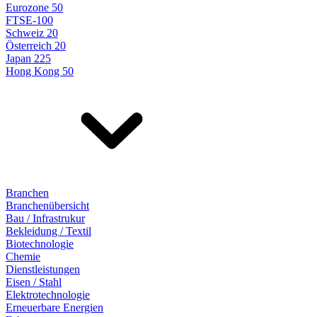
Eurozone 50
FTSE-100
Schweiz 20
Österreich 20
Japan 225
Hong Kong 50
Branchen
Branchenübersicht
Bau / Infrastrukur
Bekleidung / Textil
Biotechnologie
Chemie
Dienstleistungen
Eisen / Stahl
Elektrotechnologie
Erneuerbare Energien