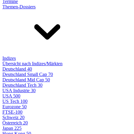
Termine
Themen-Dossiers
Indizes
Übersicht nach Indizes/Märkten
Deutschland 40
Deutschland Small Cap 70
Deutschland Mid Cap 50
Deutschland Tech 30
USA Industrie 30
USA 500
US Tech 100
Eurozone 50
FTSE-100
Schweiz 20
Österreich 20
Japan 225
Hong Kong 50