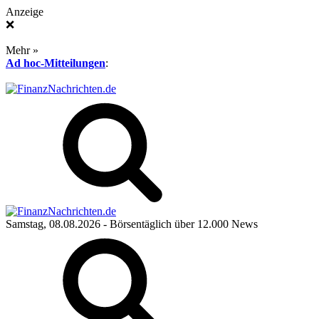
Anzeige
❌
Mehr »
Ad hoc-Mitteilungen
:
Samstag, 08.08.2026
- Börsentäglich über 12.000 News