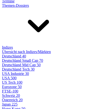
Termine
Themen-Dossiers
Indizes
Übersicht nach Indizes/Märkten
Deutschland 40
Deutschland Small Cap 70
Deutschland Mid Cap 50
Deutschland Tech 30
USA Industrie 30
USA 500
US Tech 100
Eurozone 50
FTSE-100
Schweiz 20
Österreich 20
Japan 225
Hong Kong 50