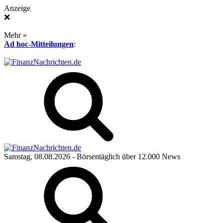
Anzeige
❌
Mehr »
Ad hoc-Mitteilungen
:
Samstag, 08.08.2026
- Börsentäglich über 12.000 News