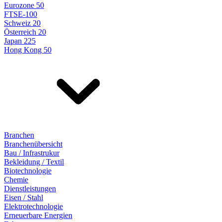
Eurozone 50
FTSE-100
Schweiz 20
Österreich 20
Japan 225
Hong Kong 50
Branchen
Branchenübersicht
Bau / Infrastrukur
Bekleidung / Textil
Biotechnologie
Chemie
Dienstleistungen
Eisen / Stahl
Elektrotechnologie
Erneuerbare Energien