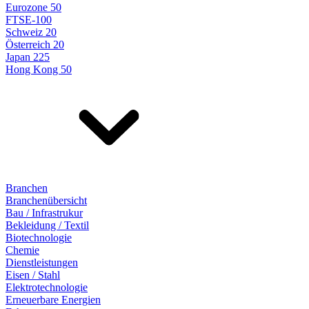
Eurozone 50
FTSE-100
Schweiz 20
Österreich 20
Japan 225
Hong Kong 50
Branchen
Branchenübersicht
Bau / Infrastrukur
Bekleidung / Textil
Biotechnologie
Chemie
Dienstleistungen
Eisen / Stahl
Elektrotechnologie
Erneuerbare Energien