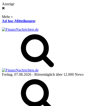
Anzeige
❌
Mehr »
Ad hoc-Mitteilungen
:
Freitag, 07.08.2026
- Börsentäglich über 12.000 News