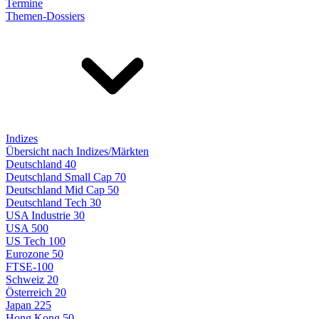
Termine
Themen-Dossiers
Indizes
Übersicht nach Indizes/Märkten
Deutschland 40
Deutschland Small Cap 70
Deutschland Mid Cap 50
Deutschland Tech 30
USA Industrie 30
USA 500
US Tech 100
Eurozone 50
FTSE-100
Schweiz 20
Österreich 20
Japan 225
Hong Kong 50