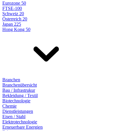
Eurozone 50
FTSE-100
Schweiz 20
Österreich 20
Japan 225
Hong Kong 50
Branchen
Branchenübersicht
Bau / Infrastrukur
Bekleidung / Textil
Biotechnologie
Chemie
Dienstleistungen
Eisen / Stahl
Elektrotechnologie
Erneuerbare Energien