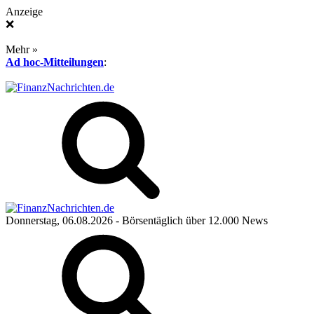
Anzeige
❌
Mehr »
Ad hoc-Mitteilungen
:
Donnerstag, 06.08.2026
- Börsentäglich über 12.000 News