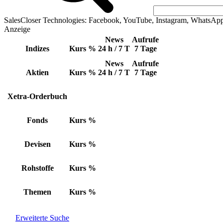
SalesCloser Technologies: Facebook, YouTube, Instagram, WhatsAp
Anzeige
News
Aufrufe
Indizes
Kurs
%
24 h / 7 T
7 Tage
News
Aufrufe
Aktien
Kurs
%
24 h / 7 T
7 Tage
Xetra-Orderbuch
Fonds
Kurs
%
Devisen
Kurs
%
Rohstoffe
Kurs
%
Themen
Kurs
%
Erweiterte Suche