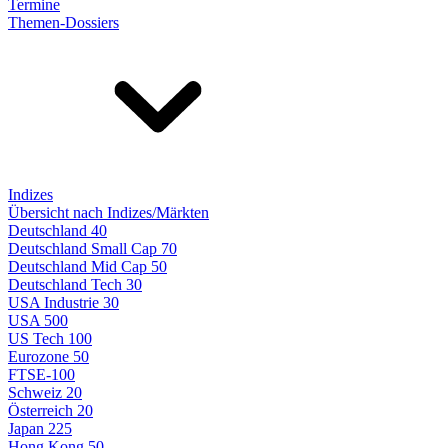
Termine
Themen-Dossiers
Indizes
Übersicht nach Indizes/Märkten
Deutschland 40
Deutschland Small Cap 70
Deutschland Mid Cap 50
Deutschland Tech 30
USA Industrie 30
USA 500
US Tech 100
Eurozone 50
FTSE-100
Schweiz 20
Österreich 20
Japan 225
Hong Kong 50