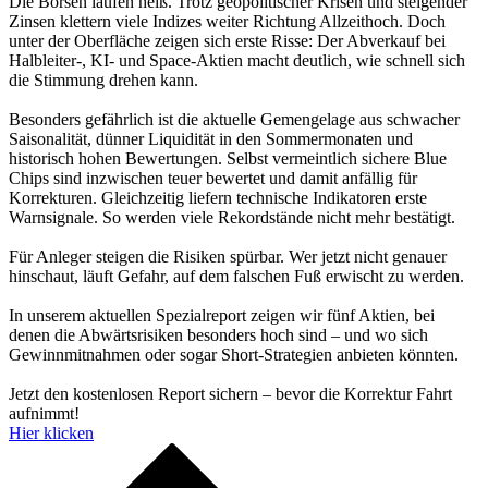
Die Börsen laufen heiß. Trotz geopolitischer Krisen und steigender
Zinsen klettern viele Indizes weiter Richtung Allzeithoch. Doch
unter der Oberfläche zeigen sich erste Risse: Der Abverkauf bei
Halbleiter-, KI- und Space-Aktien macht deutlich, wie schnell sich
die Stimmung drehen kann.
Besonders gefährlich ist die aktuelle Gemengelage aus schwacher
Saisonalität, dünner Liquidität in den Sommermonaten und
historisch hohen Bewertungen. Selbst vermeintlich sichere Blue
Chips sind inzwischen teuer bewertet und damit anfällig für
Korrekturen. Gleichzeitig liefern technische Indikatoren erste
Warnsignale. So werden viele Rekordstände nicht mehr bestätigt.
Für Anleger steigen die Risiken spürbar. Wer jetzt nicht genauer
hinschaut, läuft Gefahr, auf dem falschen Fuß erwischt zu werden.
In unserem aktuellen Spezialreport zeigen wir fünf Aktien, bei
denen die Abwärtsrisiken besonders hoch sind – und wo sich
Gewinnmitnahmen oder sogar Short-Strategien anbieten könnten.
Jetzt den kostenlosen Report sichern – bevor die Korrektur Fahrt
aufnimmt!
Hier klicken