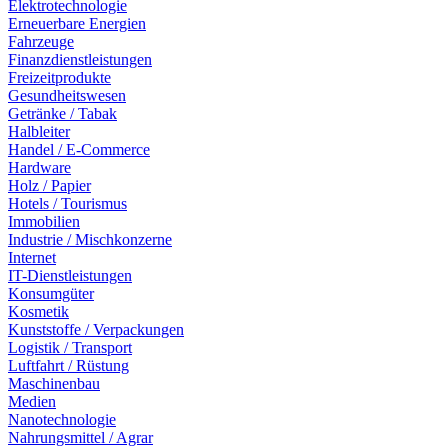
Elektrotechnologie
Erneuerbare Energien
Fahrzeuge
Finanzdienstleistungen
Freizeitprodukte
Gesundheitswesen
Getränke / Tabak
Halbleiter
Handel / E-Commerce
Hardware
Holz / Papier
Hotels / Tourismus
Immobilien
Industrie / Mischkonzerne
Internet
IT-Dienstleistungen
Konsumgüter
Kosmetik
Kunststoffe / Verpackungen
Logistik / Transport
Luftfahrt / Rüstung
Maschinenbau
Medien
Nanotechnologie
Nahrungsmittel / Agrar