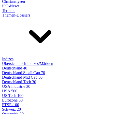
Chartanalysen
IPO-News
Termine
Themen-Dossiers
Indizes
Übersicht nach Indizes/Märkten
Deutschland 40
Deutschland Small Cap 70
Deutschland Mid Cap 50
Deutschland Tech 30
USA Industrie 30
USA 500
US Tech 100
Eurozone 50
FTSE-100
Schweiz 20
Österreich 20