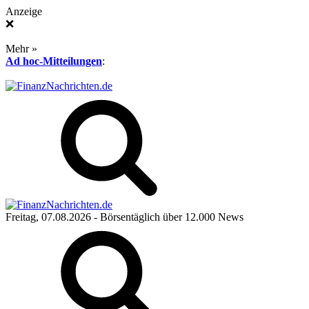
Anzeige
❌
Mehr »
Ad hoc-Mitteilungen
:
Freitag, 07.08.2026
- Börsentäglich über 12.000 News