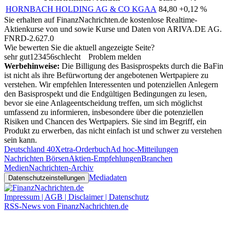
HORNBACH HOLDING AG & CO KGAA
84,80
+0,12 %
Sie erhalten auf FinanzNachrichten.de kostenlose Realtime-
Aktienkurse von
und
sowie Kurse und Daten von
ARIVA.DE AG
.
FNRD-2.627.0
Wie bewerten Sie die aktuell angezeigte Seite?
sehr gut
1
2
3
4
5
6
schlecht
Problem melden
Werbehinweise:
Die Billigung des Basisprospekts durch die BaFin
ist nicht als ihre Befürwortung der angebotenen Wertpapiere zu
verstehen. Wir empfehlen Interessenten und potenziellen Anlegern
den Basisprospekt und die Endgültigen Bedingungen zu lesen,
bevor sie eine Anlageentscheidung treffen, um sich möglichst
umfassend zu informieren, insbesondere über die potenziellen
Risiken und Chancen des Wertpapiers. Sie sind im Begriff, ein
Produkt zu erwerben, das nicht einfach ist und schwer zu verstehen
sein kann.
Deutschland 40
Xetra-Orderbuch
Ad hoc-Mitteilungen
Nachrichten Börsen
Aktien-Empfehlungen
Branchen
Medien
Nachrichten-Archiv
Mediadaten
Datenschutzeinstellungen
Impressum | AGB | Disclaimer | Datenschutz
RSS-News von FinanzNachrichten.de