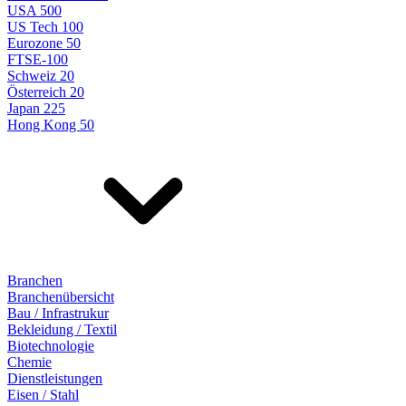
USA 500
US Tech 100
Eurozone 50
FTSE-100
Schweiz 20
Österreich 20
Japan 225
Hong Kong 50
Branchen
Branchenübersicht
Bau / Infrastrukur
Bekleidung / Textil
Biotechnologie
Chemie
Dienstleistungen
Eisen / Stahl