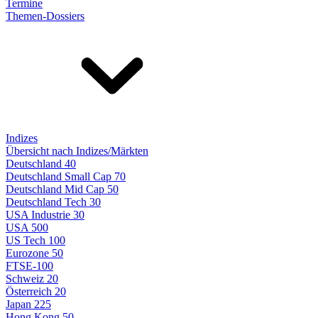
Termine
Themen-Dossiers
Indizes
Übersicht nach Indizes/Märkten
Deutschland 40
Deutschland Small Cap 70
Deutschland Mid Cap 50
Deutschland Tech 30
USA Industrie 30
USA 500
US Tech 100
Eurozone 50
FTSE-100
Schweiz 20
Österreich 20
Japan 225
Hong Kong 50