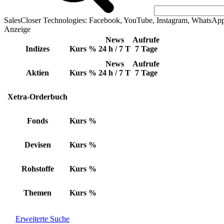
SalesCloser Technologies: Facebook, YouTube, Instagram, WhatsAp
Anzeige
News
Aufrufe
Indizes
Kurs
%
24 h / 7 T
7 Tage
News
Aufrufe
Aktien
Kurs
%
24 h / 7 T
7 Tage
Xetra-Orderbuch
Fonds
Kurs
%
Devisen
Kurs
%
Rohstoffe
Kurs
%
Themen
Kurs
%
Erweiterte Suche