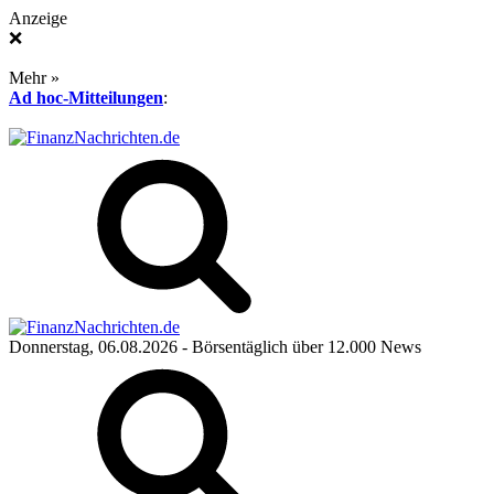
Anzeige
❌
Mehr »
Ad hoc-Mitteilungen
:
Donnerstag, 06.08.2026
- Börsentäglich über 12.000 News