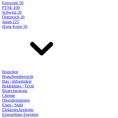
Eurozone 50
FTSE-100
Schweiz 20
Österreich 20
Japan 225
Hong Kong 50
Branchen
Branchenübersicht
Bau / Infrastrukur
Bekleidung / Textil
Biotechnologie
Chemie
Dienstleistungen
Eisen / Stahl
Elektrotechnologie
Erneuerbare Energien