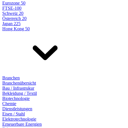
Eurozone 50
FTSE-100
Schweiz 20
Österreich 20
Japan 225
Hong Kong 50
Branchen
Branchenübersicht
Bau / Infrastrukur
Bekleidung / Textil
Biotechnologie
Chemie
Dienstleistungen
Eisen / Stahl
Elektrotechnologie
Erneuerbare Energien