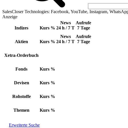
SalesCloser Technologies: Facebook, YouTube, Instagram, WhatsAp
Anzeige
News
Aufrufe
Indizes
Kurs
%
24 h / 7 T
7 Tage
News
Aufrufe
Aktien
Kurs
%
24 h / 7 T
7 Tage
Xetra-Orderbuch
Fonds
Kurs
%
Devisen
Kurs
%
Rohstoffe
Kurs
%
Themen
Kurs
%
Erweiterte Suche