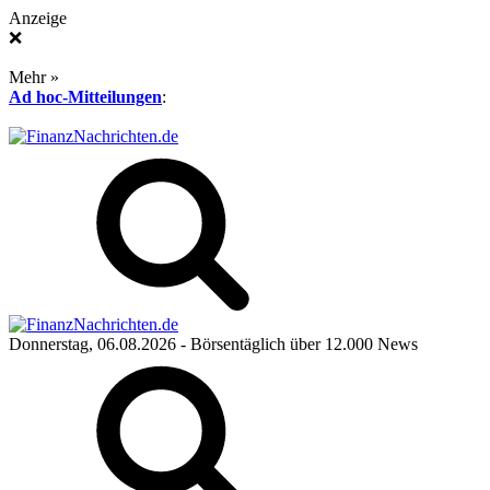
Anzeige
❌
Mehr »
Ad hoc-Mitteilungen
:
Donnerstag, 06.08.2026
- Börsentäglich über 12.000 News