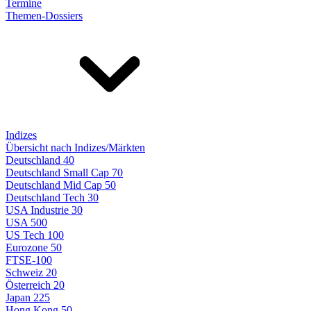
Termine
Themen-Dossiers
Indizes
Übersicht nach Indizes/Märkten
Deutschland 40
Deutschland Small Cap 70
Deutschland Mid Cap 50
Deutschland Tech 30
USA Industrie 30
USA 500
US Tech 100
Eurozone 50
FTSE-100
Schweiz 20
Österreich 20
Japan 225
Hong Kong 50