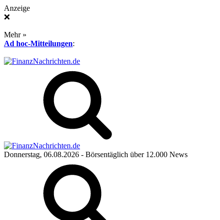
Anzeige
❌
Mehr »
Ad hoc-Mitteilungen
:
Donnerstag, 06.08.2026
- Börsentäglich über 12.000 News