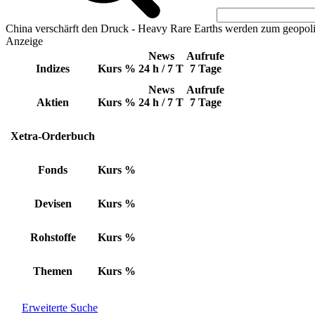
China verschärft den Druck - Heavy Rare Earths werden zum geopoli
Anzeige
News
Aufrufe
Indizes
Kurs
%
24 h / 7 T
7 Tage
News
Aufrufe
Aktien
Kurs
%
24 h / 7 T
7 Tage
Xetra-Orderbuch
Fonds
Kurs
%
Devisen
Kurs
%
Rohstoffe
Kurs
%
Themen
Kurs
%
Erweiterte Suche