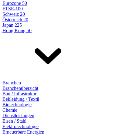
Eurozone 50
FTSE-100
Schweiz 20
Österreich 20
Japan 225
Hong Kong 50
Branchen
Branchenübersicht
Bau / Infrastrukur
Bekleidung / Textil
Biotechnologie
Chemie
Dienstleistungen
Eisen / Stahl
Elektrotechnologie
Erneuerbare Energien