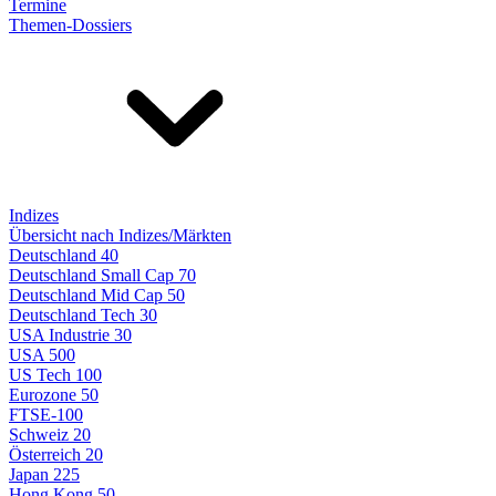
Termine
Themen-Dossiers
Indizes
Übersicht nach Indizes/Märkten
Deutschland 40
Deutschland Small Cap 70
Deutschland Mid Cap 50
Deutschland Tech 30
USA Industrie 30
USA 500
US Tech 100
Eurozone 50
FTSE-100
Schweiz 20
Österreich 20
Japan 225
Hong Kong 50