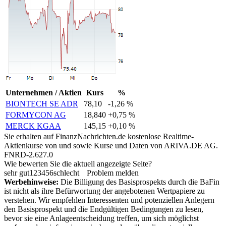
Unternehmen / Aktien
Kurs
%
BIONTECH SE ADR
78,10
-1,26 %
FORMYCON AG
18,840
+0,75 %
MERCK KGAA
145,15
+0,10 %
Sie erhalten auf FinanzNachrichten.de kostenlose Realtime-
Aktienkurse von
und
sowie Kurse und Daten von
ARIVA.DE AG
.
FNRD-2.627.0
Wie bewerten Sie die aktuell angezeigte Seite?
sehr gut
1
2
3
4
5
6
schlecht
Problem melden
Werbehinweise:
Die Billigung des Basisprospekts durch die BaFin
ist nicht als ihre Befürwortung der angebotenen Wertpapiere zu
verstehen. Wir empfehlen Interessenten und potenziellen Anlegern
den Basisprospekt und die Endgültigen Bedingungen zu lesen,
bevor sie eine Anlageentscheidung treffen, um sich möglichst