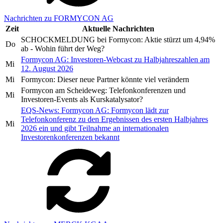
Nachrichten zu FORMYCON AG
Zeit
Aktuelle Nachrichten
SCHOCKMELDUNG bei Formycon: Aktie stürzt um 4,94%
Do
ab - Wohin führt der Weg?
Formycon AG: Investoren-Webcast zu Halbjahreszahlen am
Mi
12. August 2026
Mi
Formycon: Dieser neue Partner könnte viel verändern
Formycon am Scheideweg: Telefonkonferenzen und
Mi
Investoren-Events als Kurskatalysator?
EQS-News: Formycon AG: Formycon lädt zur
Telefonkonferenz zu den Ergebnissen des ersten Halbjahres
Mi
2026 ein und gibt Teilnahme an internationalen
Investorenkonferenzen bekannt