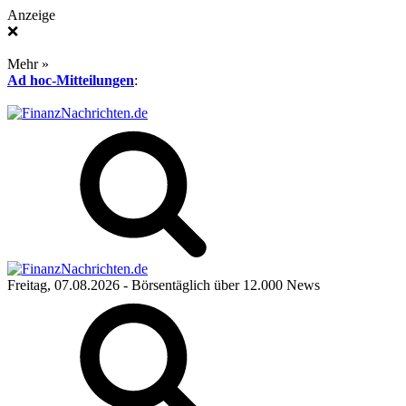
Anzeige
❌
Mehr »
Ad hoc-Mitteilungen
:
Freitag, 07.08.2026
- Börsentäglich über 12.000 News