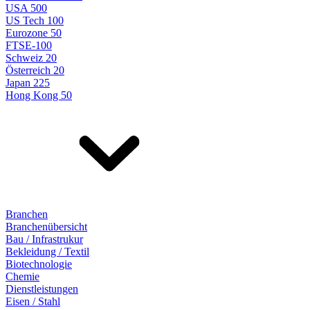
USA 500
US Tech 100
Eurozone 50
FTSE-100
Schweiz 20
Österreich 20
Japan 225
Hong Kong 50
Branchen
Branchenübersicht
Bau / Infrastrukur
Bekleidung / Textil
Biotechnologie
Chemie
Dienstleistungen
Eisen / Stahl