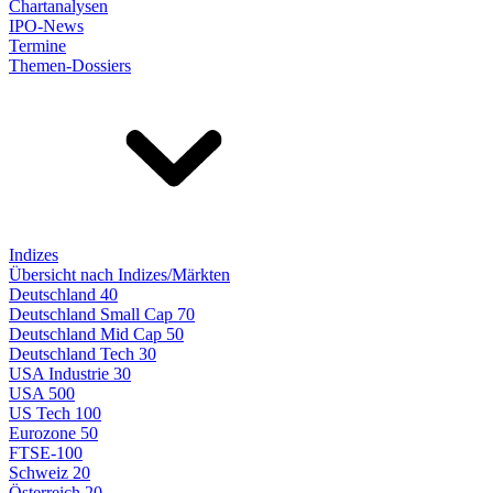
Chartanalysen
IPO-News
Termine
Themen-Dossiers
Indizes
Übersicht nach Indizes/Märkten
Deutschland 40
Deutschland Small Cap 70
Deutschland Mid Cap 50
Deutschland Tech 30
USA Industrie 30
USA 500
US Tech 100
Eurozone 50
FTSE-100
Schweiz 20
Österreich 20