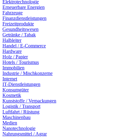
Elektrotechnologie
Erneuerbare Energien
Fahrzeuge
Finanzdienstleistungen
Freizeitprodukte
Gesundheitswesen
Getränke / Tabak
Halbleiter
Handel / E-Commerce
Hardware
Holz / Papier
Hotels / Tourismus
Immobilien
Industrie / Mischkonzerne
Internet
IT-Dienstleistungen
Konsumgüter
Kosmetik
Kunststoffe / Verpackungen
Logistik / Transport
Luftfahrt / Rüstung
Maschinenbau
Medien
Nanotechnologie
Nahrungsmittel / Agrar