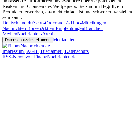
umfassend zu informieren, insbesondere über die potenziellen
Risiken und Chancen des Wertpapiers. Sie sind im Begriff, ein
Produkt zu erwerben, das nicht einfach ist und schwer zu verstehen
sein kann.
Deutschland 40
Xetra-Orderbuch
Ad hoc-Mitteilungen
Nachrichten Börsen
Aktien-Empfehlungen
Branchen
Medien
Nachrichten-Archiv
Mediadaten
Datenschutzeinstellungen
Impressum | AGB | Disclaimer | Datenschutz
RSS-News von FinanzNachrichten.de