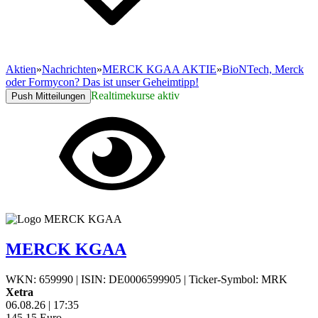
Aktien
»
Nachrichten
»
MERCK KGAA AKTIE
»
BioNTech, Merck
oder Formycon? Das ist unser Geheimtipp!
Realtimekurse aktiv
Push Mitteilungen
MERCK KGAA
WKN: 659990
|
ISIN: DE0006599905
|
Ticker-Symbol: MRK
Xetra
06.08.26
|
17:35
145,15
Euro