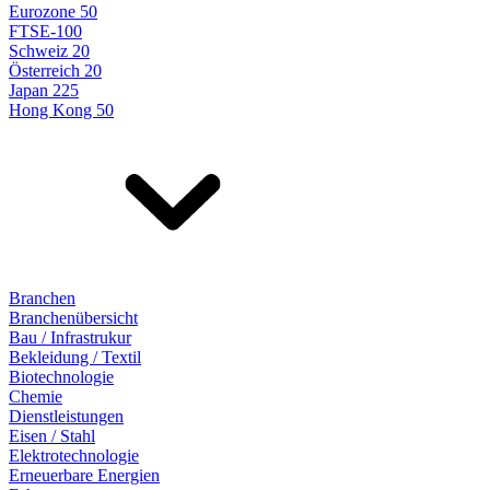
Eurozone 50
FTSE-100
Schweiz 20
Österreich 20
Japan 225
Hong Kong 50
Branchen
Branchenübersicht
Bau / Infrastrukur
Bekleidung / Textil
Biotechnologie
Chemie
Dienstleistungen
Eisen / Stahl
Elektrotechnologie
Erneuerbare Energien