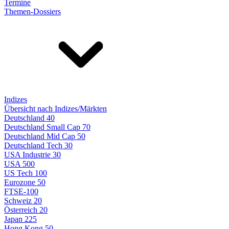
Termine
Themen-Dossiers
Indizes
Übersicht nach Indizes/Märkten
Deutschland 40
Deutschland Small Cap 70
Deutschland Mid Cap 50
Deutschland Tech 30
USA Industrie 30
USA 500
US Tech 100
Eurozone 50
FTSE-100
Schweiz 20
Österreich 20
Japan 225
Hong Kong 50