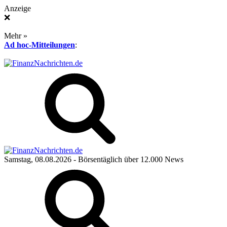
Anzeige
❌
Mehr »
Ad hoc-Mitteilungen
:
Samstag, 08.08.2026
- Börsentäglich über 12.000 News