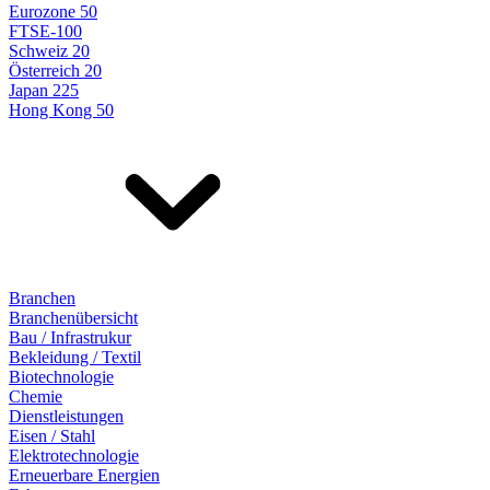
Eurozone 50
FTSE-100
Schweiz 20
Österreich 20
Japan 225
Hong Kong 50
Branchen
Branchenübersicht
Bau / Infrastrukur
Bekleidung / Textil
Biotechnologie
Chemie
Dienstleistungen
Eisen / Stahl
Elektrotechnologie
Erneuerbare Energien