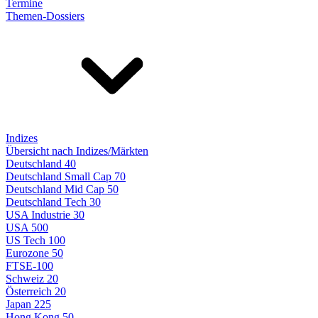
Termine
Themen-Dossiers
Indizes
Übersicht nach Indizes/Märkten
Deutschland 40
Deutschland Small Cap 70
Deutschland Mid Cap 50
Deutschland Tech 30
USA Industrie 30
USA 500
US Tech 100
Eurozone 50
FTSE-100
Schweiz 20
Österreich 20
Japan 225
Hong Kong 50