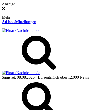
Anzeige
❌
Mehr »
Ad hoc-Mitteilungen
:
Samstag, 08.08.2026
- Börsentäglich über 12.000 News