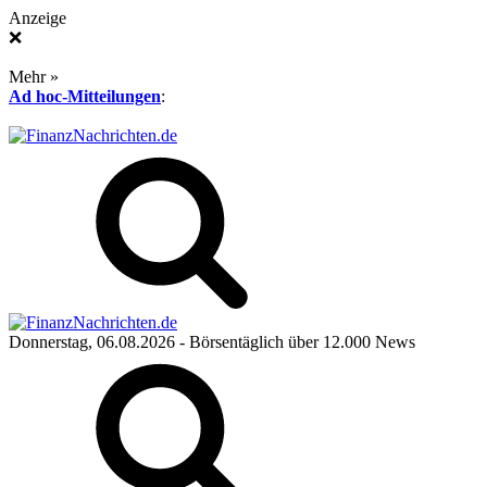
Anzeige
❌
Mehr »
Ad hoc-Mitteilungen
:
Donnerstag, 06.08.2026
- Börsentäglich über 12.000 News