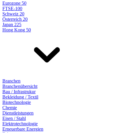
Eurozone 50
FTSE-100
Schweiz 20
Österreich 20
Japan 225
Hong Kong 50
Branchen
Branchenübersicht
Bau / Infrastrukur
Bekleidung / Textil
Biotechnologie
Chemie
Dienstleistungen
Eisen / Stahl
Elektrotechnologie
Erneuerbare Energien