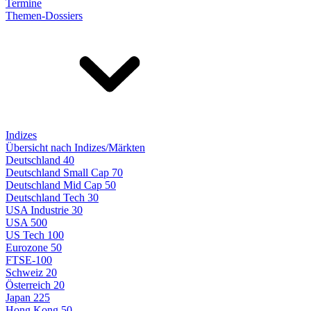
Termine
Themen-Dossiers
Indizes
Übersicht nach Indizes/Märkten
Deutschland 40
Deutschland Small Cap 70
Deutschland Mid Cap 50
Deutschland Tech 30
USA Industrie 30
USA 500
US Tech 100
Eurozone 50
FTSE-100
Schweiz 20
Österreich 20
Japan 225
Hong Kong 50