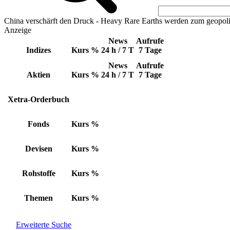
China verschärft den Druck - Heavy Rare Earths werden zum geopoli
Anzeige
News
Aufrufe
Indizes
Kurs
%
24 h / 7 T
7 Tage
News
Aufrufe
Aktien
Kurs
%
24 h / 7 T
7 Tage
Xetra-Orderbuch
Fonds
Kurs
%
Devisen
Kurs
%
Rohstoffe
Kurs
%
Themen
Kurs
%
Erweiterte Suche