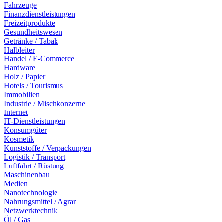
Fahrzeuge
Finanzdienstleistungen
Freizeitprodukte
Gesundheitswesen
Getränke / Tabak
Halbleiter
Handel / E-Commerce
Hardware
Holz / Papier
Hotels / Tourismus
Immobilien
Industrie / Mischkonzerne
Internet
IT-Dienstleistungen
Konsumgüter
Kosmetik
Kunststoffe / Verpackungen
Logistik / Transport
Luftfahrt / Rüstung
Maschinenbau
Medien
Nanotechnologie
Nahrungsmittel / Agrar
Netzwerktechnik
Öl / Gas