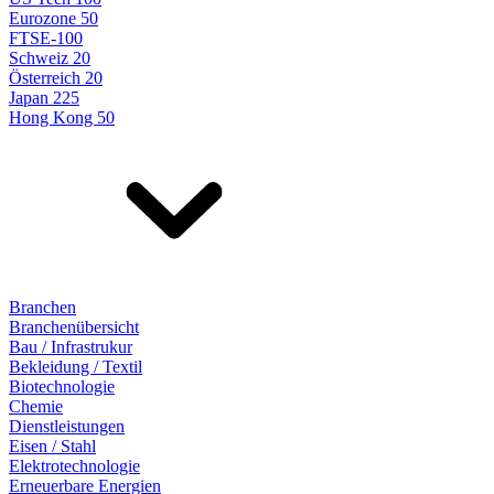
Eurozone 50
FTSE-100
Schweiz 20
Österreich 20
Japan 225
Hong Kong 50
Branchen
Branchenübersicht
Bau / Infrastrukur
Bekleidung / Textil
Biotechnologie
Chemie
Dienstleistungen
Eisen / Stahl
Elektrotechnologie
Erneuerbare Energien