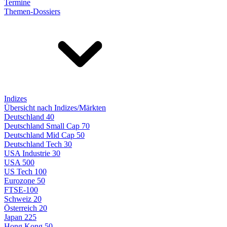
Termine
Themen-Dossiers
Indizes
Übersicht nach Indizes/Märkten
Deutschland 40
Deutschland Small Cap 70
Deutschland Mid Cap 50
Deutschland Tech 30
USA Industrie 30
USA 500
US Tech 100
Eurozone 50
FTSE-100
Schweiz 20
Österreich 20
Japan 225
Hong Kong 50