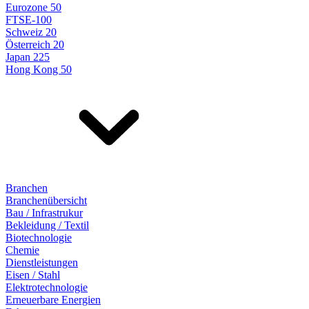
Eurozone 50
FTSE-100
Schweiz 20
Österreich 20
Japan 225
Hong Kong 50
Branchen
Branchenübersicht
Bau / Infrastrukur
Bekleidung / Textil
Biotechnologie
Chemie
Dienstleistungen
Eisen / Stahl
Elektrotechnologie
Erneuerbare Energien