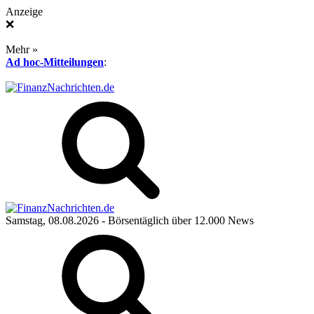
Anzeige
❌
Mehr »
Ad hoc-Mitteilungen
:
Samstag, 08.08.2026
- Börsentäglich über 12.000 News