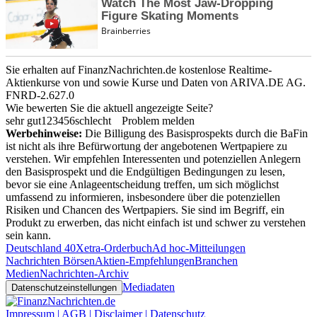
Sie erhalten auf FinanzNachrichten.de kostenlose Realtime-
Aktienkurse von
und
sowie Kurse und Daten von
ARIVA.DE AG
.
FNRD-2.627.0
Wie bewerten Sie die aktuell angezeigte Seite?
sehr gut
1
2
3
4
5
6
schlecht
Problem melden
Werbehinweise:
Die Billigung des Basisprospekts durch die BaFin
ist nicht als ihre Befürwortung der angebotenen Wertpapiere zu
verstehen. Wir empfehlen Interessenten und potenziellen Anlegern
den Basisprospekt und die Endgültigen Bedingungen zu lesen,
bevor sie eine Anlageentscheidung treffen, um sich möglichst
umfassend zu informieren, insbesondere über die potenziellen
Risiken und Chancen des Wertpapiers. Sie sind im Begriff, ein
Produkt zu erwerben, das nicht einfach ist und schwer zu verstehen
sein kann.
Deutschland 40
Xetra-Orderbuch
Ad hoc-Mitteilungen
Nachrichten Börsen
Aktien-Empfehlungen
Branchen
Medien
Nachrichten-Archiv
Mediadaten
Datenschutzeinstellungen
Impressum | AGB | Disclaimer | Datenschutz