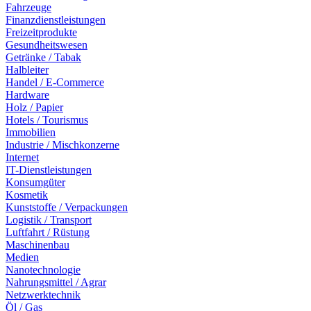
Fahrzeuge
Finanzdienstleistungen
Freizeitprodukte
Gesundheitswesen
Getränke / Tabak
Halbleiter
Handel / E-Commerce
Hardware
Holz / Papier
Hotels / Tourismus
Immobilien
Industrie / Mischkonzerne
Internet
IT-Dienstleistungen
Konsumgüter
Kosmetik
Kunststoffe / Verpackungen
Logistik / Transport
Luftfahrt / Rüstung
Maschinenbau
Medien
Nanotechnologie
Nahrungsmittel / Agrar
Netzwerktechnik
Öl / Gas