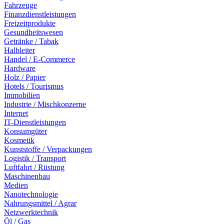
Fahrzeuge
Finanzdienstleistungen
Freizeitprodukte
Gesundheitswesen
Getränke / Tabak
Halbleiter
Handel / E-Commerce
Hardware
Holz / Papier
Hotels / Tourismus
Immobilien
Industrie / Mischkonzerne
Internet
IT-Dienstleistungen
Konsumgüter
Kosmetik
Kunststoffe / Verpackungen
Logistik / Transport
Luftfahrt / Rüstung
Maschinenbau
Medien
Nanotechnologie
Nahrungsmittel / Agrar
Netzwerktechnik
Öl / Gas