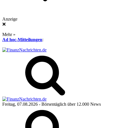
Anzeige
❌
Mehr »
Ad hoc-Mitteilungen
:
Freitag, 07.08.2026
- Börsentäglich über 12.000 News