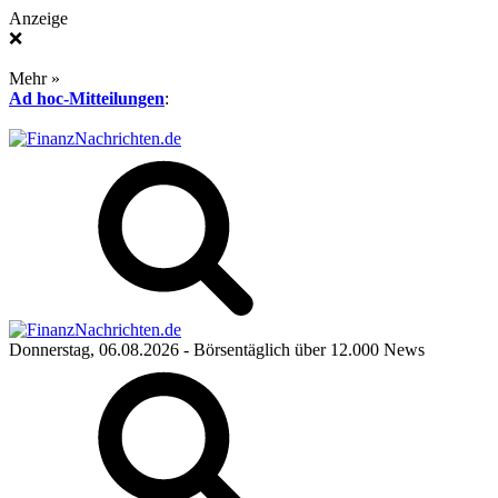
Anzeige
❌
Mehr »
Ad hoc-Mitteilungen
:
Donnerstag, 06.08.2026
- Börsentäglich über 12.000 News