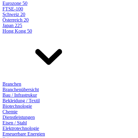
Eurozone 50
FTSE-100
Schweiz 20
Österreich 20
Japan 225
Hong Kong 50
Branchen
Branchenübersicht
Bau / Infrastrukur
Bekleidung / Textil
Biotechnologie
Chemie
Dienstleistungen
Eisen / Stahl
Elektrotechnologie
Erneuerbare Energien