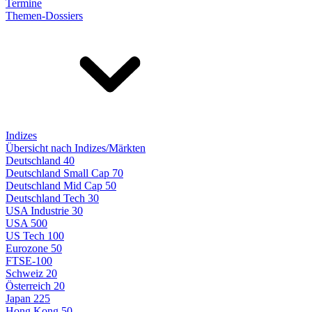
Termine
Themen-Dossiers
Indizes
Übersicht nach Indizes/Märkten
Deutschland 40
Deutschland Small Cap 70
Deutschland Mid Cap 50
Deutschland Tech 30
USA Industrie 30
USA 500
US Tech 100
Eurozone 50
FTSE-100
Schweiz 20
Österreich 20
Japan 225
Hong Kong 50