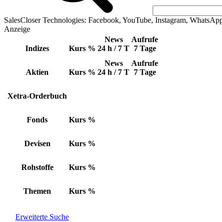
SalesCloser Technologies: Facebook, YouTube, Instagram, WhatsAp
Anzeige
News
Aufrufe
Indizes
Kurs
%
24 h / 7 T
7 Tage
News
Aufrufe
Aktien
Kurs
%
24 h / 7 T
7 Tage
Xetra-Orderbuch
Fonds
Kurs
%
Devisen
Kurs
%
Rohstoffe
Kurs
%
Themen
Kurs
%
Erweiterte Suche