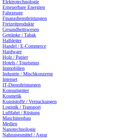
Elektrotechnologie
Erneuerbare Energien
Fahrzeuge
Finanzdienstleistungen
Freizeitprodukte
Gesundheitswesen
Getränke / Tabak
Halbleiter
Handel / E-Commerce
Hardware
Holz / Papier
Hotels / Tourismus
Immobilien
Industrie / Mischkonzerne
Internet
IT-Dienstleistungen
Konsumgüter
Kosmetik
Kunststoffe / Verpackungen
Logistik / Transport
Luftfahrt / Rüstung
Maschinenbau
Medien
Nanotechnologie
Nahrungsmittel / Agrar