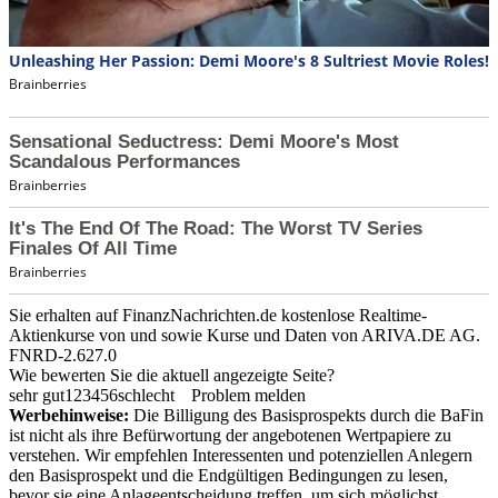
Sie erhalten auf FinanzNachrichten.de kostenlose Realtime-
Aktienkurse von
und
sowie Kurse und Daten von
ARIVA.DE AG
.
FNRD-2.627.0
Wie bewerten Sie die aktuell angezeigte Seite?
sehr gut
1
2
3
4
5
6
schlecht
Problem melden
Werbehinweise:
Die Billigung des Basisprospekts durch die BaFin
ist nicht als ihre Befürwortung der angebotenen Wertpapiere zu
verstehen. Wir empfehlen Interessenten und potenziellen Anlegern
den Basisprospekt und die Endgültigen Bedingungen zu lesen,
bevor sie eine Anlageentscheidung treffen, um sich möglichst