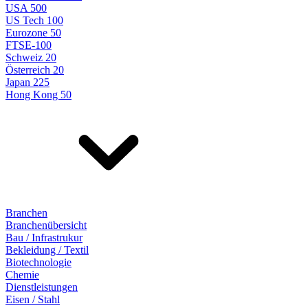
USA 500
US Tech 100
Eurozone 50
FTSE-100
Schweiz 20
Österreich 20
Japan 225
Hong Kong 50
Branchen
Branchenübersicht
Bau / Infrastrukur
Bekleidung / Textil
Biotechnologie
Chemie
Dienstleistungen
Eisen / Stahl