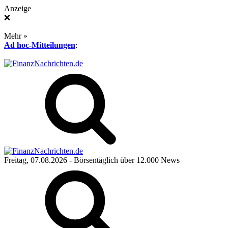
Anzeige
❌
Mehr »
Ad hoc-Mitteilungen
:
Freitag, 07.08.2026
- Börsentäglich über 12.000 News