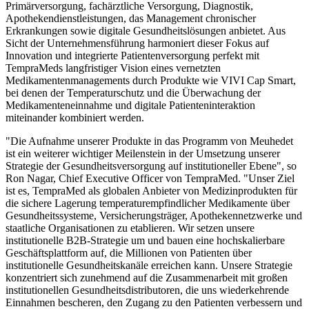
Primärversorgung, fachärztliche Versorgung, Diagnostik,
Apothekendienstleistungen, das Management chronischer
Erkrankungen sowie digitale Gesundheitslösungen anbietet. Aus
Sicht der Unternehmensführung harmoniert dieser Fokus auf
Innovation und integrierte Patientenversorgung perfekt mit
TempraMeds langfristiger Vision eines vernetzten
Medikamentenmanagements durch Produkte wie VIVI Cap Smart,
bei denen der Temperaturschutz und die Überwachung der
Medikamenteneinnahme und digitale Patienteninteraktion
miteinander kombiniert werden.
"Die Aufnahme unserer Produkte in das Programm von Meuhedet
ist ein weiterer wichtiger Meilenstein in der Umsetzung unserer
Strategie der Gesundheitsversorgung auf institutioneller Ebene", so
Ron Nagar, Chief Executive Officer von TempraMed. "Unser Ziel
ist es, TempraMed als globalen Anbieter von Medizinprodukten für
die sichere Lagerung temperaturempfindlicher Medikamente über
Gesundheitssysteme, Versicherungsträger, Apothekennetzwerke und
staatliche Organisationen zu etablieren. Wir setzen unsere
institutionelle B2B-Strategie um und bauen eine hochskalierbare
Geschäftsplattform auf, die Millionen von Patienten über
institutionelle Gesundheitskanäle erreichen kann. Unsere Strategie
konzentriert sich zunehmend auf die Zusammenarbeit mit großen
institutionellen Gesundheitsdistributoren, die uns wiederkehrende
Einnahmen bescheren, den Zugang zu den Patienten verbessern und