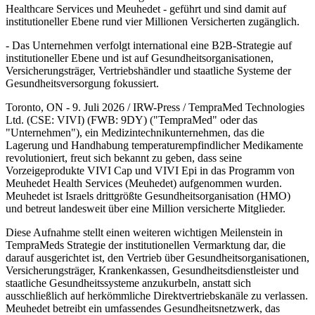
Healthcare Services und Meuhedet - geführt und sind damit auf
institutioneller Ebene rund vier Millionen Versicherten zugänglich.
- Das Unternehmen verfolgt international eine B2B-Strategie auf
institutioneller Ebene und ist auf Gesundheitsorganisationen,
Versicherungsträger, Vertriebshändler und staatliche Systeme der
Gesundheitsversorgung fokussiert.
Toronto, ON - 9. Juli 2026 / IRW-Press / TempraMed Technologies
Ltd. (CSE: VIVI) (FWB: 9DY) ("TempraMed" oder das
"Unternehmen"), ein Medizintechnikunternehmen, das die
Lagerung und Handhabung temperaturempfindlicher Medikamente
revolutioniert, freut sich bekannt zu geben, dass seine
Vorzeigeprodukte VIVI Cap und VIVI Epi in das Programm von
Meuhedet Health Services (Meuhedet) aufgenommen wurden.
Meuhedet ist Israels drittgrößte Gesundheitsorganisation (HMO)
und betreut landesweit über eine Million versicherte Mitglieder.
Diese Aufnahme stellt einen weiteren wichtigen Meilenstein in
TempraMeds Strategie der institutionellen Vermarktung dar, die
darauf ausgerichtet ist, den Vertrieb über Gesundheitsorganisationen,
Versicherungsträger, Krankenkassen, Gesundheitsdienstleister und
staatliche Gesundheitssysteme anzukurbeln, anstatt sich
ausschließlich auf herkömmliche Direktvertriebskanäle zu verlassen.
Meuhedet betreibt ein umfassendes Gesundheitsnetzwerk, das