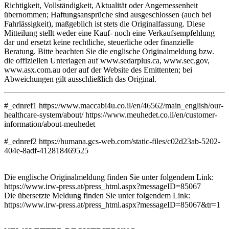
Richtigkeit, Vollständigkeit, Aktualität oder Angemessenheit
übernommen; Haftungsansprüche sind ausgeschlossen (auch bei
Fahrlässigkeit), maßgeblich ist stets die Originalfassung. Diese
Mitteilung stellt weder eine Kauf- noch eine Verkaufsempfehlung
dar und ersetzt keine rechtliche, steuerliche oder finanzielle
Beratung. Bitte beachten Sie die englische Originalmeldung bzw.
die offiziellen Unterlagen auf www.sedarplus.ca, www.sec.gov,
www.asx.com.au oder auf der Website des Emittenten; bei
Abweichungen gilt ausschließlich das Original.
#_ednref1 https://www.maccabi4u.co.il/en/46562/main_english/our-
healthcare-system/about/ https://www.meuhedet.co.il/en/customer-
information/about-meuhedet
#_ednref2 https://humana.gcs-web.com/static-files/c02d23ab-5202-
404e-8adf-412818469525
Die englische Originalmeldung finden Sie unter folgendem Link:
https://www.irw-press.at/press_html.aspx?messageID=85067
Die übersetzte Meldung finden Sie unter folgendem Link:
https://www.irw-press.at/press_html.aspx?messageID=85067&tr=1