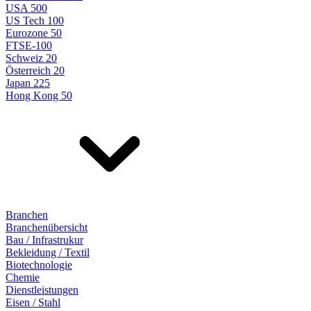
USA 500
US Tech 100
Eurozone 50
FTSE-100
Schweiz 20
Österreich 20
Japan 225
Hong Kong 50
Branchen
Branchenübersicht
Bau / Infrastrukur
Bekleidung / Textil
Biotechnologie
Chemie
Dienstleistungen
Eisen / Stahl