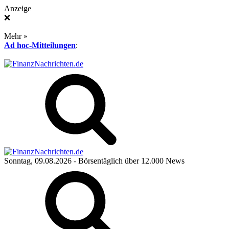
Anzeige
❌
Mehr »
Ad hoc-Mitteilungen
:
Sonntag, 09.08.2026
- Börsentäglich über 12.000 News