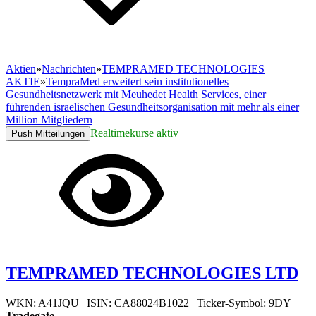
Aktien
»
Nachrichten
»
TEMPRAMED TECHNOLOGIES
AKTIE
»
TempraMed erweitert sein institutionelles
Gesundheitsnetzwerk mit Meuhedet Health Services, einer
führenden israelischen Gesundheitsorganisation mit mehr als einer
Million Mitgliedern
Realtimekurse aktiv
Push Mitteilungen
TEMPRAMED TECHNOLOGIES LTD
WKN: A41JQU
|
ISIN: CA88024B1022
|
Ticker-Symbol: 9DY
Tradegate