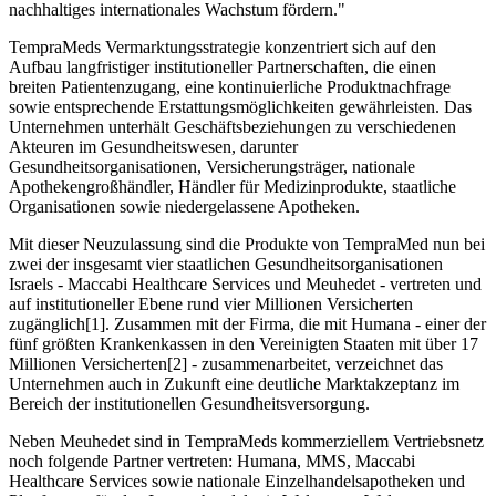
nachhaltiges internationales Wachstum fördern."
TempraMeds Vermarktungsstrategie konzentriert sich auf den
Aufbau langfristiger institutioneller Partnerschaften, die einen
breiten Patientenzugang, eine kontinuierliche Produktnachfrage
sowie entsprechende Erstattungsmöglichkeiten gewährleisten. Das
Unternehmen unterhält Geschäftsbeziehungen zu verschiedenen
Akteuren im Gesundheitswesen, darunter
Gesundheitsorganisationen, Versicherungsträger, nationale
Apothekengroßhändler, Händler für Medizinprodukte, staatliche
Organisationen sowie niedergelassene Apotheken.
Mit dieser Neuzulassung sind die Produkte von TempraMed nun bei
zwei der insgesamt vier staatlichen Gesundheitsorganisationen
Israels - Maccabi Healthcare Services und Meuhedet - vertreten und
auf institutioneller Ebene rund vier Millionen Versicherten
zugänglich[1]. Zusammen mit der Firma, die mit Humana - einer der
fünf größten Krankenkassen in den Vereinigten Staaten mit über 17
Millionen Versicherten[2] - zusammenarbeitet, verzeichnet das
Unternehmen auch in Zukunft eine deutliche Marktakzeptanz im
Bereich der institutionellen Gesundheitsversorgung.
Neben Meuhedet sind in TempraMeds kommerziellem Vertriebsnetz
noch folgende Partner vertreten: Humana, MMS, Maccabi
Healthcare Services sowie nationale Einzelhandelsapotheken und