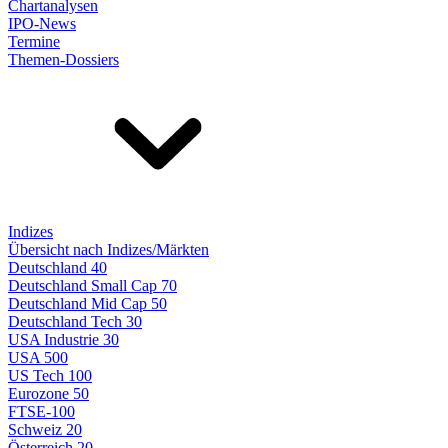
Chartanalysen
IPO-News
Termine
Themen-Dossiers
Indizes
Übersicht nach Indizes/Märkten
Deutschland 40
Deutschland Small Cap 70
Deutschland Mid Cap 50
Deutschland Tech 30
USA Industrie 30
USA 500
US Tech 100
Eurozone 50
FTSE-100
Schweiz 20
Österreich 20