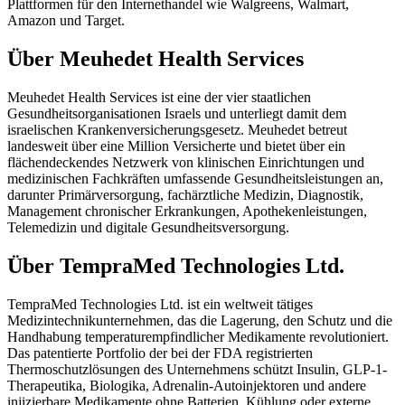
Plattformen für den Internethandel wie Walgreens, Walmart,
Amazon und Target.
Über Meuhedet Health Services
Meuhedet Health Services ist eine der vier staatlichen
Gesundheitsorganisationen Israels und unterliegt damit dem
israelischen Krankenversicherungsgesetz. Meuhedet betreut
landesweit über eine Million Versicherte und bietet über ein
flächendeckendes Netzwerk von klinischen Einrichtungen und
medizinischen Fachkräften umfassende Gesundheitsleistungen an,
darunter Primärversorgung, fachärztliche Medizin, Diagnostik,
Management chronischer Erkrankungen, Apothekenleistungen,
Telemedizin und digitale Gesundheitsversorgung.
Über TempraMed Technologies Ltd.
TempraMed Technologies Ltd. ist ein weltweit tätiges
Medizintechnikunternehmen, das die Lagerung, den Schutz und die
Handhabung temperaturempfindlicher Medikamente revolutioniert.
Das patentierte Portfolio der bei der FDA registrierten
Thermoschutzlösungen des Unternehmens schützt Insulin, GLP-1-
Therapeutika, Biologika, Adrenalin-Autoinjektoren und andere
injizierbare Medikamente ohne Batterien, Kühlung oder externe