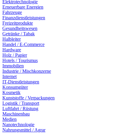
Elektrotechnologie
Erneuerbare Energien
Fahrzeuge
Finanzdienstleistungen
Freizeitprodukte
Gesundheitswesen
Getränke / Tabak
Halbleiter
Handel / E-Commerce
Hardware
Holz / Papier
Hotels / Tourismus
Immobilien
Industrie / Mischkonzerne
Internet
IT-Dienstleistungen
Konsumgüter
Kosmetik
Kunststoffe / Verpackungen
Logistik / Transport
Luftfahrt / Rüstung
Maschinenbau
Medien
Nanotechnologie
Nahrungsmittel / Agrar