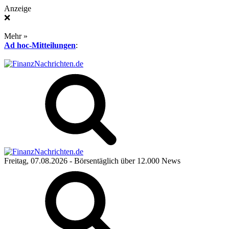
Anzeige
❌
Mehr »
Ad hoc-Mitteilungen
:
Freitag, 07.08.2026
- Börsentäglich über 12.000 News