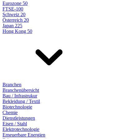
Eurozone 50
FTSE-100
Schweiz 20
Österreich 20
Japan 225
Hong Kong 50
Branchen
Branchenübersicht
Bau / Infrastrukur
Bekleidung / Textil
Biotechnologie
Chemie
Dienstleistungen
Eisen / Stahl
Elektrotechnologie
Erneuerbare Energien