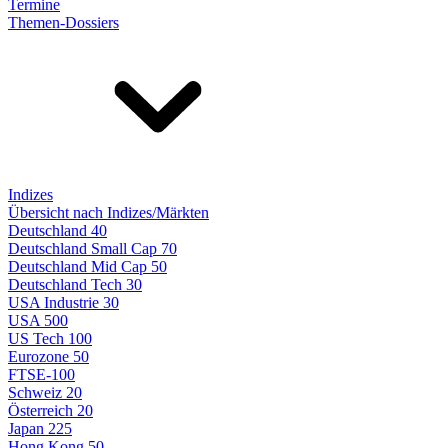
Termine
Themen-Dossiers
Indizes
Übersicht nach Indizes/Märkten
Deutschland 40
Deutschland Small Cap 70
Deutschland Mid Cap 50
Deutschland Tech 30
USA Industrie 30
USA 500
US Tech 100
Eurozone 50
FTSE-100
Schweiz 20
Österreich 20
Japan 225
Hong Kong 50