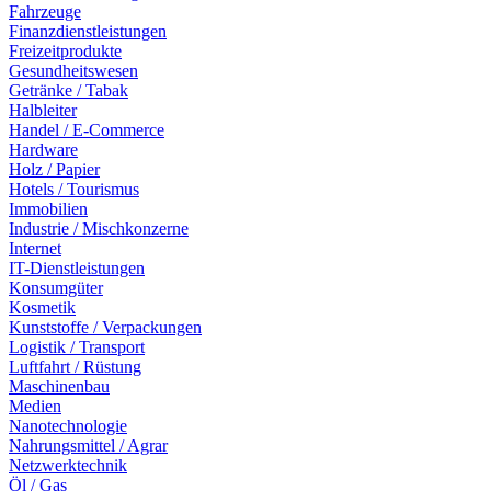
Fahrzeuge
Finanzdienstleistungen
Freizeitprodukte
Gesundheitswesen
Getränke / Tabak
Halbleiter
Handel / E-Commerce
Hardware
Holz / Papier
Hotels / Tourismus
Immobilien
Industrie / Mischkonzerne
Internet
IT-Dienstleistungen
Konsumgüter
Kosmetik
Kunststoffe / Verpackungen
Logistik / Transport
Luftfahrt / Rüstung
Maschinenbau
Medien
Nanotechnologie
Nahrungsmittel / Agrar
Netzwerktechnik
Öl / Gas