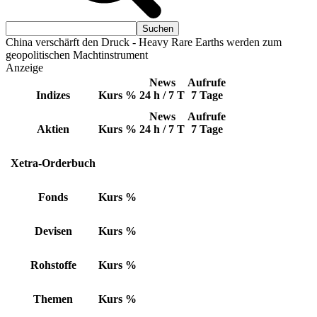
China verschärft den Druck - Heavy Rare Earths werden zum
geopolitischen Machtinstrument
Anzeige
News
Aufrufe
Indizes
Kurs
%
24 h / 7 T
7 Tage
News
Aufrufe
Aktien
Kurs
%
24 h / 7 T
7 Tage
Xetra-Orderbuch
Fonds
Kurs
%
Devisen
Kurs
%
Rohstoffe
Kurs
%
Themen
Kurs
%