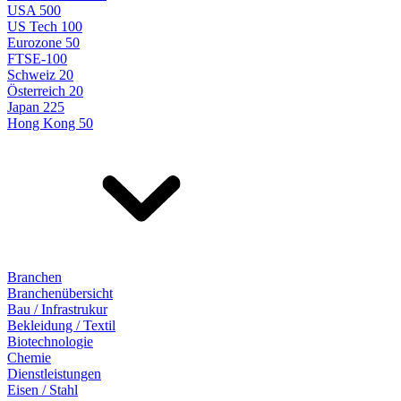
USA 500
US Tech 100
Eurozone 50
FTSE-100
Schweiz 20
Österreich 20
Japan 225
Hong Kong 50
Branchen
Branchenübersicht
Bau / Infrastrukur
Bekleidung / Textil
Biotechnologie
Chemie
Dienstleistungen
Eisen / Stahl