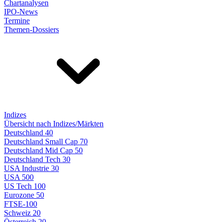
Chartanalysen
IPO-News
Termine
Themen-Dossiers
Indizes
Übersicht nach Indizes/Märkten
Deutschland 40
Deutschland Small Cap 70
Deutschland Mid Cap 50
Deutschland Tech 30
USA Industrie 30
USA 500
US Tech 100
Eurozone 50
FTSE-100
Schweiz 20
Österreich 20