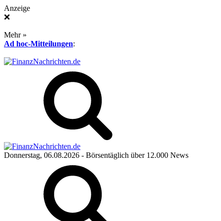
Anzeige
❌
Mehr »
Ad hoc-Mitteilungen
:
Donnerstag, 06.08.2026
- Börsentäglich über 12.000 News