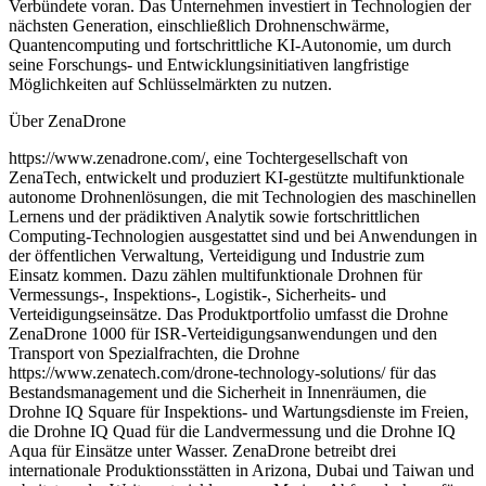
Verbündete voran. Das Unternehmen investiert in Technologien der
nächsten Generation, einschließlich Drohnenschwärme,
Quantencomputing und fortschrittliche KI-Autonomie, um durch
seine Forschungs- und Entwicklungsinitiativen langfristige
Möglichkeiten auf Schlüsselmärkten zu nutzen.
Über ZenaDrone
https://www.zenadrone.com/, eine Tochtergesellschaft von
ZenaTech, entwickelt und produziert KI-gestützte multifunktionale
autonome Drohnenlösungen, die mit Technologien des maschinellen
Lernens und der prädiktiven Analytik sowie fortschrittlichen
Computing-Technologien ausgestattet sind und bei Anwendungen in
der öffentlichen Verwaltung, Verteidigung und Industrie zum
Einsatz kommen. Dazu zählen multifunktionale Drohnen für
Vermessungs-, Inspektions-, Logistik-, Sicherheits- und
Verteidigungseinsätze. Das Produktportfolio umfasst die Drohne
ZenaDrone 1000 für ISR-Verteidigungsanwendungen und den
Transport von Spezialfrachten, die Drohne
https://www.zenatech.com/drone-technology-solutions/ für das
Bestandsmanagement und die Sicherheit in Innenräumen, die
Drohne IQ Square für Inspektions- und Wartungsdienste im Freien,
die Drohne IQ Quad für die Landvermessung und die Drohne IQ
Aqua für Einsätze unter Wasser. ZenaDrone betreibt drei
internationale Produktionsstätten in Arizona, Dubai und Taiwan und