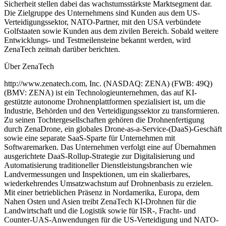
Sicherheit stellen dabei das wachstumsstärkste Marktsegment dar.
Die Zielgruppe des Unternehmens sind Kunden aus dem US-
Verteidigungssektor, NATO-Partner, mit den USA verbündete
Golfstaaten sowie Kunden aus dem zivilen Bereich. Sobald weitere
Entwicklungs- und Testmeilensteine bekannt werden, wird
ZenaTech zeitnah darüber berichten.
Über ZenaTech
http://www.zenatech.com, Inc. (NASDAQ: ZENA) (FWB: 49Q)
(BMV: ZENA) ist ein Technologieunternehmen, das auf KI-
gestützte autonome Drohnenplattformen spezialisiert ist, um die
Industrie, Behörden und den Verteidigungssektor zu transformieren.
Zu seinen Tochtergesellschaften gehören die Drohnenfertigung
durch ZenaDrone, ein globales Drone-as-a-Service-(DaaS)-Geschäft
sowie eine separate SaaS-Sparte für Unternehmen mit
Softwaremarken. Das Unternehmen verfolgt eine auf Übernahmen
ausgerichtete DaaS-Rollup-Strategie zur Digitalisierung und
Automatisierung traditioneller Dienstleistungsbranchen wie
Landvermessungen und Inspektionen, um ein skalierbares,
wiederkehrendes Umsatzwachstum auf Drohnenbasis zu erzielen.
Mit einer betrieblichen Präsenz in Nordamerika, Europa, dem
Nahen Osten und Asien treibt ZenaTech KI-Drohnen für die
Landwirtschaft und die Logistik sowie für ISR-, Fracht- und
Counter-UAS-Anwendungen für die US-Verteidigung und NATO-