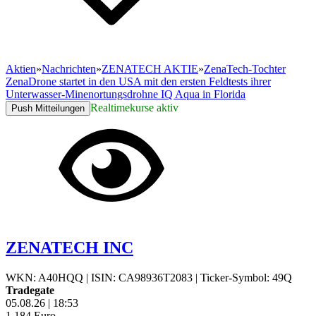
Aktien
»
Nachrichten
»
ZENATECH AKTIE
»
ZenaTech-Tochter
ZenaDrone startet in den USA mit den ersten Feldtests ihrer
Unterwasser-Minenortungsdrohne IQ Aqua in Florida
Realtimekurse aktiv
Push Mitteilungen
ZENATECH INC
WKN: A40HQQ
|
ISIN: CA98936T2083
|
Ticker-Symbol: 49Q
Tradegate
05.08.26
|
18:53
1,184
Euro