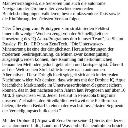
Manövrierfähigkeit, die Sensoren und auch die autonome
Navigation der Drohne unter verschiedenen realen
Betriebsbedingungen validieren, bevor umfassendere Tests sowie
die Einführung der nächsten Version folgen.
"Der Übergang vom Prototypen zum strukturierten Feldtest
innerhalb weniger Wochen zeugt von der Schnelligkeit der
Umsetzung des IQ Aqua-Programms durch unser Team", so Shaun
Passley, Ph.D., CEO von ZenaTech. "Die Unterwasser-
Minenortung ist eine der dringlichsten Herausforderungen der
modernen Seekriegsführung, da Minen zwar kostengünstig
ausgelegt werden können, ihre Räumung mit herkömmlichen
bemannten Methoden jedoch gefährlich und kostspielig ist. Überall
auf der Welt suchen Streitkräfte intensiv nach autonomen
Alternativen. Diese Dringlichkeit spiegelt sich auch in der realen
Nachfrage wider. Wir denken, dass wir uns mit der Drohne IQ Aqua
beachtliche Marktanteile im Unterwasserdrohnen-Segment sichern
können, das in den nächsten zehn Jahren laut Prognosen auf über 16
Mrd. $ anwachsen wird. Jeder Testlauf in Pensacola bringt uns
unserem Ziel näher, den Streitkräften weltweit eine Plattform zu
bieten, die einen Bedarf in einem der wachstumsstärksten Segmente
der Verteidigungstechnik deckt."
Mit der Drohne IQ Aqua will ZenaDrone seine IQ-Serie, die derzeit
aus autonomen Luft-, Land- und Wasseroberflächendrohnen besteht,