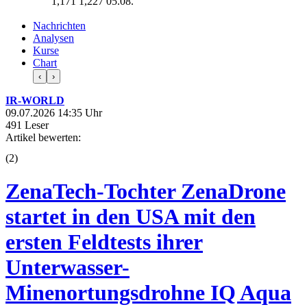
1,171
1,227
05.08.
Nachrichten
Analysen
Kurse
Chart
‹
›
IR-WORLD
09.07.2026 14:35 Uhr
491 Leser
Artikel bewerten:
(
2
)
ZenaTech-Tochter ZenaDrone
startet in den USA mit den
ersten Feldtests ihrer
Unterwasser-
Minenortungsdrohne IQ Aqua