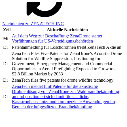
Nachrichten zu ZENATECH INC
Zeit
Aktuelle Nachrichten
Auf dem Weg zur Beschaffung: ZenaDrone startet
Mi
Vorführungen für US-Verteidigungsbehörden
Di
Patentanmeldung für Löschdrohnen treibt ZenaTech Aktie an
ZenaTech Files Five Patents for ZenaDrone's Acoustic Drone
Solution for Wildfire Suppression, Positioning for
Di
Government, Emergency Management and Commercial
Opportunities in Aerial Firefighting Expected to Grow to a
$2.8 Billion Market by 2033
Di
ZenaTech files five patents for drone wildfire technology
ZenaTech meldet fünf Patente für die akustische
Drohnenlösung von ZenaDrone zur Waldbrandbekämpfung
Di
an und positioniert sich damit für staatliche,
Katastrophenschutz- und kommerzielle Anwendungen im
Bereich der luftgestützten Brandbekämpfung