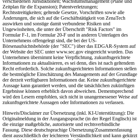
verschiedenen Jurisdiktionen; Wachstumsmanagement (Pläne und
Zeitplan für die Expansion); Patentverletzungen;
Rechtsstreitigkeiten; geltende Gesetze, Vorschriften sowie alle
Änderungen, die sich auf die Geschäftstätigkeit von ZenaTech
auswirken und sonstige damit verbundene Risiken und
Ungewissheiten, die unter der Überschrift "Risk Factors" im
Formular F-1, im Formular 20-F und in anderen Unterlagen des
Unternehmens offengelegt sind, die bei der US-
Börsenaufsichtsbehörde (der "SEC") über das EDGAR-System auf
der Website der SEC unter www.sec.gov eingereicht wurden. Das
Unternehmen übernimmt keine Verpflichtung, zukunftsgerichtete
Informationen zu aktualisieren, es sei denn, dies ist nach geltendem
Recht erforderlich. Solche zukunftsgerichteten Informationen stellen
die bestmögliche Einschätzung des Managements auf der Grundlage
der derzeit verfügbaren Informationen dar. Keine zukunftsgerichtete
Aussage kann garantiert werden, und die tatsächlichen zukünftigen
Ergebnisse können erheblich davon abweichen. Dementsprechend
wird den Lesern empfohlen, sich nicht in unangemessener Weise auf
zukunftsgerichtete Aussagen oder Informationen zu verlassen.
Hinweis/Disclaimer zur Übersetzung (inkl. KI-Unterstützung): Die
Originalmeldung in der Ausgangssprache (in der Regel Englisch) ist
die einzige maßgebliche, autorisierte und rechtsverbindliche
Fassung. Diese deutschsprachige Übersetzung/Zusammenfassung
dient ausschließlich der leichteren Verständlichkeit und kann gekürzt