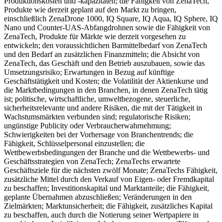
Produktionskosten und -kapazitäten; die Fähigkeit von ZenaTech,
Produkte wie derzeit geplant auf den Markt zu bringen,
einschließlich ZenaDrone 1000, IQ Square, IQ Aqua, IQ Sphere, IQ
Nano und Counter-UAS-Abfangdrohnen sowie die Fähigkeit von
ZenaTech, Produkte für Märkte wie derzeit vorgesehen zu
entwickeln; den voraussichtlichen Barmittelbedarf von ZenaTech
und den Bedarf an zusätzlichen Finanzmitteln; die Absicht von
ZenaTech, das Geschäft und den Betrieb auszubauen, sowie das
Umsetzungsrisiko; Erwartungen in Bezug auf künftige
Geschäftstätigkeit und Kosten; die Volatilität der Aktienkurse und
die Marktbedingungen in den Branchen, in denen ZenaTech tätig
ist; politische, wirtschaftliche, umweltbezogene, steuerliche,
sicherheitsrelevante und andere Risiken, die mit der Tätigkeit in
Wachstumsmärkten verbunden sind; regulatorische Risiken;
ungünstige Publicity oder Verbraucherwahrnehmung;
Schwierigkeiten bei der Vorhersage von Branchentrends; die
Fähigkeit, Schlüsselpersonal einzustellen; die
Wettbewerbsbedingungen der Branche und die Wettbewerbs- und
Geschäftsstrategien von ZenaTech; ZenaTechs erwartete
Geschäftsziele für die nächsten zwölf Monate; ZenaTechs Fähigkeit,
zusätzliche Mittel durch den Verkauf von Eigen- oder Fremdkapital
zu beschaffen; Investitionskapital und Marktanteile; die Fähigkeit,
geplante Übernahmen abzuschließen; Veränderungen in den
Zielmärkten; Marktunsicherheit; die Fähigkeit, zusätzliches Kapital
zu beschaffen, auch durch die Notierung seiner Wertpapiere in