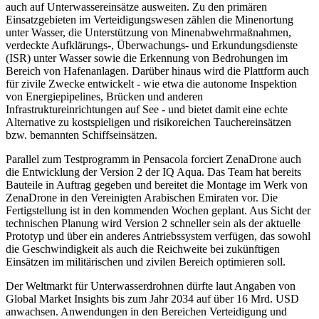
auch auf Unterwassereinsätze ausweiten. Zu den primären
Einsatzgebieten im Verteidigungswesen zählen die Minenortung
unter Wasser, die Unterstützung von Minenabwehrmaßnahmen,
verdeckte Aufklärungs-, Überwachungs- und Erkundungsdienste
(ISR) unter Wasser sowie die Erkennung von Bedrohungen im
Bereich von Hafenanlagen. Darüber hinaus wird die Plattform auch
für zivile Zwecke entwickelt - wie etwa die autonome Inspektion
von Energiepipelines, Brücken und anderen
Infrastruktureinrichtungen auf See - und bietet damit eine echte
Alternative zu kostspieligen und risikoreichen Tauchereinsätzen
bzw. bemannten Schiffseinsätzen.
Parallel zum Testprogramm in Pensacola forciert ZenaDrone auch
die Entwicklung der Version 2 der IQ Aqua. Das Team hat bereits
Bauteile in Auftrag gegeben und bereitet die Montage im Werk von
ZenaDrone in den Vereinigten Arabischen Emiraten vor. Die
Fertigstellung ist in den kommenden Wochen geplant. Aus Sicht der
technischen Planung wird Version 2 schneller sein als der aktuelle
Prototyp und über ein anderes Antriebssystem verfügen, das sowohl
die Geschwindigkeit als auch die Reichweite bei zukünftigen
Einsätzen im militärischen und zivilen Bereich optimieren soll.
Der Weltmarkt für Unterwasserdrohnen dürfte laut Angaben von
Global Market Insights bis zum Jahr 2034 auf über 16 Mrd. USD
anwachsen. Anwendungen in den Bereichen Verteidigung und