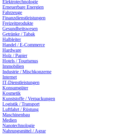
Elektrotechnologie
Erneuerbare Energien
Fahrzeuge
Finanzdienstleistungen
Freizeitprodukte
Gesundheitswesen
Getränke / Tabak
Halbleiter
Handel / E-Commerce
Hardware
Holz / Papier
Hotels / Tourismus
Immobilien
Industrie / Mischkonzerne
Internet
IT-Dienstleistungen
Konsumgüter
Kosmetik
Kunststoffe / Verpackungen
Logistik / Transport
Luftfahrt / Rüstung
Maschinenbau
Medien
Nanotechnologie
Nahrungsmittel / Agrar