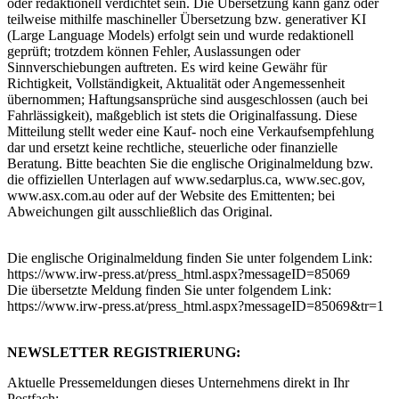
oder redaktionell verdichtet sein. Die Übersetzung kann ganz oder
teilweise mithilfe maschineller Übersetzung bzw. generativer KI
(Large Language Models) erfolgt sein und wurde redaktionell
geprüft; trotzdem können Fehler, Auslassungen oder
Sinnverschiebungen auftreten. Es wird keine Gewähr für
Richtigkeit, Vollständigkeit, Aktualität oder Angemessenheit
übernommen; Haftungsansprüche sind ausgeschlossen (auch bei
Fahrlässigkeit), maßgeblich ist stets die Originalfassung. Diese
Mitteilung stellt weder eine Kauf- noch eine Verkaufsempfehlung
dar und ersetzt keine rechtliche, steuerliche oder finanzielle
Beratung. Bitte beachten Sie die englische Originalmeldung bzw.
die offiziellen Unterlagen auf www.sedarplus.ca, www.sec.gov,
www.asx.com.au oder auf der Website des Emittenten; bei
Abweichungen gilt ausschließlich das Original.
Die englische Originalmeldung finden Sie unter folgendem Link:
https://www.irw-press.at/press_html.aspx?messageID=85069
Die übersetzte Meldung finden Sie unter folgendem Link:
https://www.irw-press.at/press_html.aspx?messageID=85069&tr=1
NEWSLETTER REGISTRIERUNG:
Aktuelle Pressemeldungen dieses Unternehmens direkt in Ihr
Postfach: