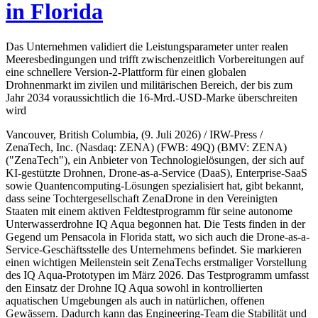
in Florida
Das Unternehmen validiert die Leistungsparameter unter realen
Meeresbedingungen und trifft zwischenzeitlich Vorbereitungen auf
eine schnellere Version-2-Plattform für einen globalen
Drohnenmarkt im zivilen und militärischen Bereich, der bis zum
Jahr 2034 voraussichtlich die 16-Mrd.-USD-Marke überschreiten
wird
Vancouver, British Columbia, (9. Juli 2026) / IRW-Press /
ZenaTech, Inc. (Nasdaq: ZENA) (FWB: 49Q) (BMV: ZENA)
("ZenaTech"), ein Anbieter von Technologielösungen, der sich auf
KI-gestützte Drohnen, Drone-as-a-Service (DaaS), Enterprise-SaaS
sowie Quantencomputing-Lösungen spezialisiert hat, gibt bekannt,
dass seine Tochtergesellschaft ZenaDrone in den Vereinigten
Staaten mit einem aktiven Feldtestprogramm für seine autonome
Unterwasserdrohne IQ Aqua begonnen hat. Die Tests finden in der
Gegend um Pensacola in Florida statt, wo sich auch die Drone-as-a-
Service-Geschäftsstelle des Unternehmens befindet. Sie markieren
einen wichtigen Meilenstein seit ZenaTechs erstmaliger Vorstellung
des IQ Aqua-Prototypen im März 2026. Das Testprogramm umfasst
den Einsatz der Drohne IQ Aqua sowohl in kontrollierten
aquatischen Umgebungen als auch in natürlichen, offenen
Gewässern. Dadurch kann das Engineering-Team die Stabilität und