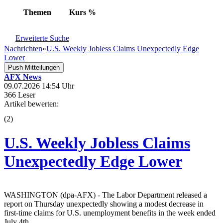
Themen
Kurs
%
Erweiterte Suche
Nachrichten
»
U.S. Weekly Jobless Claims Unexpectedly Edge
Lower
Push Mitteilungen
AFX News
09.07.2026 14:54 Uhr
366 Leser
Artikel bewerten:
(
2
)
U.S. Weekly Jobless Claims
Unexpectedly Edge Lower
WASHINGTON (dpa-AFX) - The Labor Department released a
report on Thursday unexpectedly showing a modest decrease in
first-time claims for U.S. unemployment benefits in the week ended
July 4th.