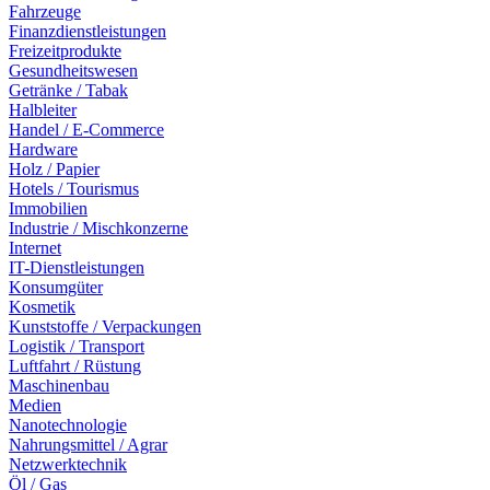
Fahrzeuge
Finanzdienstleistungen
Freizeitprodukte
Gesundheitswesen
Getränke / Tabak
Halbleiter
Handel / E-Commerce
Hardware
Holz / Papier
Hotels / Tourismus
Immobilien
Industrie / Mischkonzerne
Internet
IT-Dienstleistungen
Konsumgüter
Kosmetik
Kunststoffe / Verpackungen
Logistik / Transport
Luftfahrt / Rüstung
Maschinenbau
Medien
Nanotechnologie
Nahrungsmittel / Agrar
Netzwerktechnik
Öl / Gas