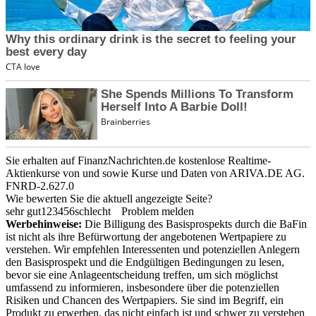
Sie erhalten auf FinanzNachrichten.de kostenlose Realtime-
Aktienkurse von
und
sowie Kurse und Daten von
ARIVA.DE AG
.
FNRD-2.627.0
Wie bewerten Sie die aktuell angezeigte Seite?
sehr gut
1
2
3
4
5
6
schlecht
Problem melden
Werbehinweise:
Die Billigung des Basisprospekts durch die BaFin
ist nicht als ihre Befürwortung der angebotenen Wertpapiere zu
verstehen. Wir empfehlen Interessenten und potenziellen Anlegern
den Basisprospekt und die Endgültigen Bedingungen zu lesen,
bevor sie eine Anlageentscheidung treffen, um sich möglichst
umfassend zu informieren, insbesondere über die potenziellen
Risiken und Chancen des Wertpapiers. Sie sind im Begriff, ein
Produkt zu erwerben, das nicht einfach ist und schwer zu verstehen