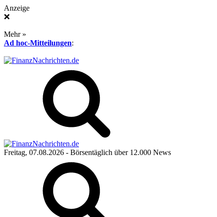
Anzeige
❌
Mehr »
Ad hoc-Mitteilungen
:
Freitag, 07.08.2026
- Börsentäglich über 12.000 News