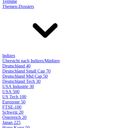
Termine
Themen-Dossiers
Indizes
Übersicht nach Indizes/Märkten
Deutschland 40
Deutschland Small Cap 70
Deutschland Mid Cap 50
Deutschland Tech 30
USA Industrie 30
USA 500
US Tech 100
Eurozone 50
FTSE-100
Schweiz 20
Österreich 20
Japan 225
Hong Kong 50