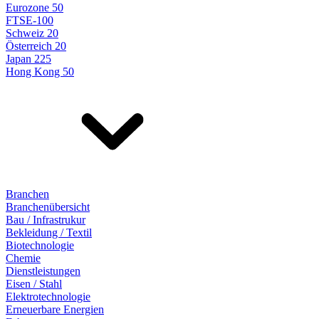
Eurozone 50
FTSE-100
Schweiz 20
Österreich 20
Japan 225
Hong Kong 50
Branchen
Branchenübersicht
Bau / Infrastrukur
Bekleidung / Textil
Biotechnologie
Chemie
Dienstleistungen
Eisen / Stahl
Elektrotechnologie
Erneuerbare Energien