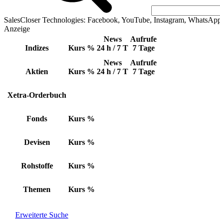
SalesCloser Technologies: Facebook, YouTube, Instagram, WhatsAp
Anzeige
News
Aufrufe
Indizes
Kurs
%
24 h / 7 T
7 Tage
News
Aufrufe
Aktien
Kurs
%
24 h / 7 T
7 Tage
Xetra-Orderbuch
Fonds
Kurs
%
Devisen
Kurs
%
Rohstoffe
Kurs
%
Themen
Kurs
%
Erweiterte Suche