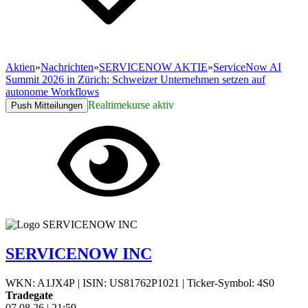
Aktien
»
Nachrichten
»
SERVICENOW AKTIE
»
ServiceNow AI
Summit 2026 in Zürich: Schweizer Unternehmen setzen auf
autonome Workflows
Realtimekurse aktiv
Push Mitteilungen
SERVICENOW INC
WKN: A1JX4P
|
ISIN: US81762P1021
|
Ticker-Symbol: 4S0
Tradegate
07.08.26
|
21:59