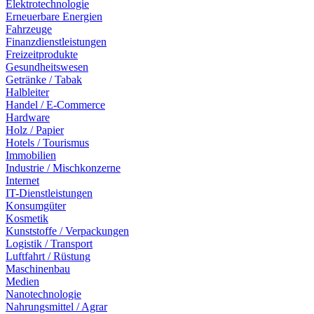
Elektrotechnologie
Erneuerbare Energien
Fahrzeuge
Finanzdienstleistungen
Freizeitprodukte
Gesundheitswesen
Getränke / Tabak
Halbleiter
Handel / E-Commerce
Hardware
Holz / Papier
Hotels / Tourismus
Immobilien
Industrie / Mischkonzerne
Internet
IT-Dienstleistungen
Konsumgüter
Kosmetik
Kunststoffe / Verpackungen
Logistik / Transport
Luftfahrt / Rüstung
Maschinenbau
Medien
Nanotechnologie
Nahrungsmittel / Agrar