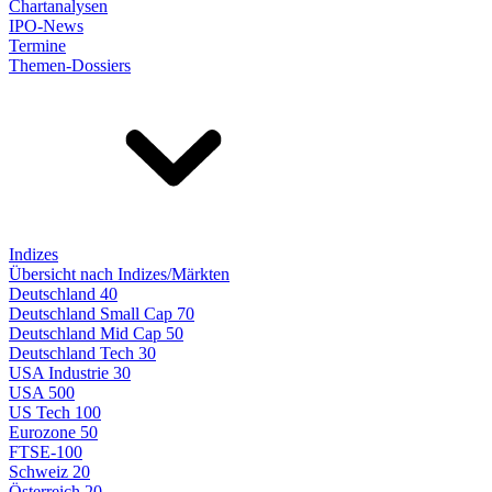
Chartanalysen
IPO-News
Termine
Themen-Dossiers
Indizes
Übersicht nach Indizes/Märkten
Deutschland 40
Deutschland Small Cap 70
Deutschland Mid Cap 50
Deutschland Tech 30
USA Industrie 30
USA 500
US Tech 100
Eurozone 50
FTSE-100
Schweiz 20
Österreich 20