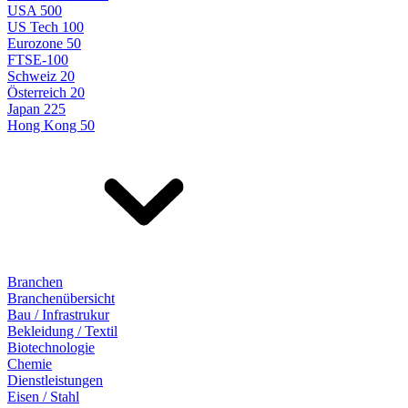
USA 500
US Tech 100
Eurozone 50
FTSE-100
Schweiz 20
Österreich 20
Japan 225
Hong Kong 50
Branchen
Branchenübersicht
Bau / Infrastrukur
Bekleidung / Textil
Biotechnologie
Chemie
Dienstleistungen
Eisen / Stahl