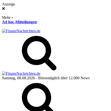
Anzeige
❌
Mehr »
Ad hoc-Mitteilungen
:
Samstag, 08.08.2026
- Börsentäglich über 12.000 News