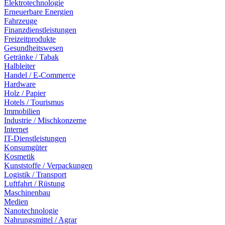
Elektrotechnologie
Erneuerbare Energien
Fahrzeuge
Finanzdienstleistungen
Freizeitprodukte
Gesundheitswesen
Getränke / Tabak
Halbleiter
Handel / E-Commerce
Hardware
Holz / Papier
Hotels / Tourismus
Immobilien
Industrie / Mischkonzerne
Internet
IT-Dienstleistungen
Konsumgüter
Kosmetik
Kunststoffe / Verpackungen
Logistik / Transport
Luftfahrt / Rüstung
Maschinenbau
Medien
Nanotechnologie
Nahrungsmittel / Agrar