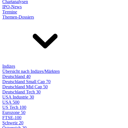
Chartanalysen
IPO-News
Termine
Themen-Dossiers
Indizes
Übersicht nach Indizes/Märkten
Deutschland 40
Deutschland Small Cap 70
Deutschland Mid Cap 50
Deutschland Tech 30
USA Industrie 30
USA 500
US Tech 100
Eurozone 50
FTSE-100
Schweiz 20
Österreich 20