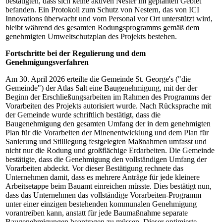
bestätigten, dass sich keine aktiven Nester im geplanten Gebiet
befanden. Ein Protokoll zum Schutz von Nestern, das von ICI
Innovations überwacht und vom Personal vor Ort unterstützt wird,
bleibt während des gesamten Rodungsprogramms gemäß dem
genehmigten Umweltschutzplan des Projekts bestehen.
Fortschritte bei der Regulierung und dem
Genehmigungsverfahren
Am 30. April 2026 erteilte die Gemeinde St. George's ("die
Gemeinde") der Atlas Salt eine Baugenehmigung, mit der der
Beginn der Erschließungsarbeiten im Rahmen des Programms der
Vorarbeiten des Projekts autorisiert wurde. Nach Rücksprache mit
der Gemeinde wurde schriftlich bestätigt, dass die
Baugenehmigung den gesamten Umfang der in dem genehmigten
Plan für die Vorarbeiten der Minenentwicklung und dem Plan für
Sanierung und Stilllegung festgelegten Maßnahmen umfasst und
nicht nur die Rodung und großflächige Erdarbeiten. Die Gemeinde
bestätigte, dass die Genehmigung den vollständigen Umfang der
Vorarbeiten abdeckt. Vor dieser Bestätigung rechnete das
Unternehmen damit, dass es mehrere Anträge für jede kleinere
Arbeitsetappe beim Bauamt einreichen müsste. Dies bestätigt nun,
dass das Unternehmen das vollständige Vorarbeiten-Programm
unter einer einzigen bestehenden kommunalen Genehmigung
vorantreiben kann, anstatt für jede Baumaßnahme separate
Baugenehmigungen beantragen zu müssen. Dieser optimierte