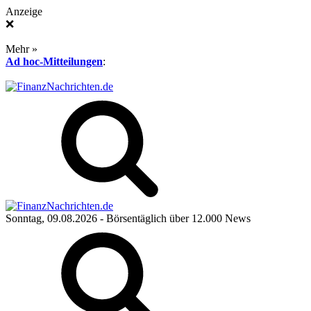
Anzeige
❌
Mehr »
Ad hoc-Mitteilungen
:
Sonntag, 09.08.2026
- Börsentäglich über 12.000 News