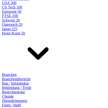
USA 500
US Tech 100
Eurozone 50
FTSE-100
Schweiz 20
Österreich 20
Japan 225
Hong Kong 50
Branchen
Branchenübersicht
Bau / Infrastrukur
Bekleidung / Textil
Biotechnologie
Chemie
Dienstleistungen
Eisen / Stahl