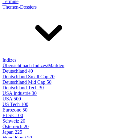
Termine
Themen-Dossiers
Indizes
Übersicht nach Indizes/Märkten
Deutschland 40
Deutschland Small Cap 70
Deutschland Mid Cap 50
Deutschland Tech 30
USA Industrie 30
USA 500
US Tech 100
Eurozone 50
FTSE-100
Schweiz 20
Österreich 20
Japan 225
Hong Kong 50