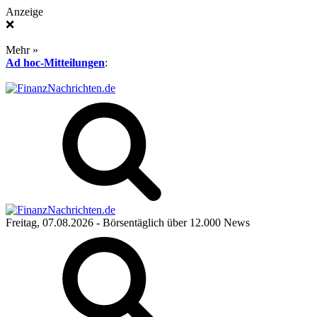
Anzeige
❌
Mehr »
Ad hoc-Mitteilungen
:
Freitag, 07.08.2026
- Börsentäglich über 12.000 News