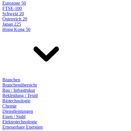
Eurozone 50
FTSE-100
Schweiz 20
Österreich 20
Japan 225
Hong Kong 50
Branchen
Branchenübersicht
Bau / Infrastrukur
Bekleidung / Textil
Biotechnologie
Chemie
Dienstleistungen
Eisen / Stahl
Elektrotechnologie
Erneuerbare Energien