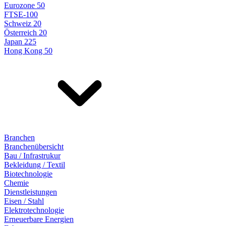
Eurozone 50
FTSE-100
Schweiz 20
Österreich 20
Japan 225
Hong Kong 50
Branchen
Branchenübersicht
Bau / Infrastrukur
Bekleidung / Textil
Biotechnologie
Chemie
Dienstleistungen
Eisen / Stahl
Elektrotechnologie
Erneuerbare Energien