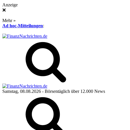
Anzeige
❌
Mehr »
Ad hoc-Mitteilungen
:
Samstag, 08.08.2026
- Börsentäglich über 12.000 News