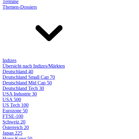
Termine
Themen-Dossiers
Indizes
Übersicht nach Indizes/Märkten
Deutschland 40
Deutschland Small Cap 70
Deutschland Mid Cap 50
Deutschland Tech 30
USA Industrie 30
USA 500
US Tech 100
Eurozone 50
FTSE-100
Schweiz 20
Österreich 20
Japan 225
Hong Kong 50