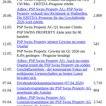
26.06.
2
150 Mio. - EBITDA-Prognose erhöht
Adhoc:
PSP Swiss Property AG:
PSP Swiss
Property
verkauft den Richtipark in Wallisellen.
26.06.
2.809
Die EBITDA-Prognose für das Geschäftsjahr
2026 wird erhöht.
12.05.
PSP Swiss Property AG
Q1 Income Climbs
2
PSP SWISS PROPERTY
Aktie jetzt für 0€
handeln
PSP Swiss Property
steigert Gewinn im ersten
12.05.
545
Quartal
PSP Swiss Property:
Gewinn im Q1 2026 um
12.05.
3
8,4% gestiegen - Prognose bestätigt
Adhoc:
PSP Swiss Property AG:
Auch im ersten
Quartal erzielt die
PSP Swiss Property
ein solides
12.05.
Geschäftsergebnis - der konsequente Fokus auf
1.184
erstklassige Liegenschaften an besten Lagen
bewährt sich.
07.04.
Dividendenbekanntmachungen (07.04.2026)
5.710
Generalversammlung der
PSP Swiss Property AG
01.04.
804
genehmigt alle Anträge
Adhoc:
PSP Swiss Property AG:
01.04.
Generalversammlung der
PSP Swiss Property AG
2.542