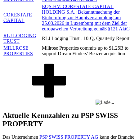
EQS-HV: CORESTATE CAPITAL
HOLDING S.A.: Bekanntmachung der
CORESTATE
Einberufung zur Hauptversammlung am
CAPITAL
25.03.2026 in Luxemburg mit dem Ziel der
europaweiten Verbreitung gemäß §121 AktG
RLJ LODGING
RLJ Lodging Trust - 10-Q, Quarterly Report
TRUST
MILLROSE
Millrose Properties commits up to $1.25B to
PROPERTIES
support Dream Finders' Beazer acquisition
Aktuelle Kennzahlen zu PSP SWISS
PROPERTY
Das Unternehmen
PSP SWISS PROPERTY AG
kann der Branche