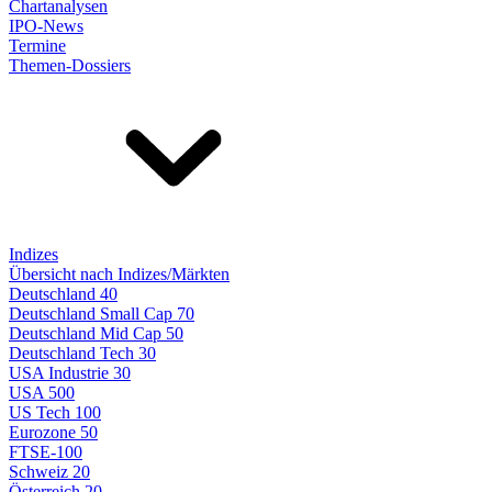
Chartanalysen
IPO-News
Termine
Themen-Dossiers
Indizes
Übersicht nach Indizes/Märkten
Deutschland 40
Deutschland Small Cap 70
Deutschland Mid Cap 50
Deutschland Tech 30
USA Industrie 30
USA 500
US Tech 100
Eurozone 50
FTSE-100
Schweiz 20
Österreich 20