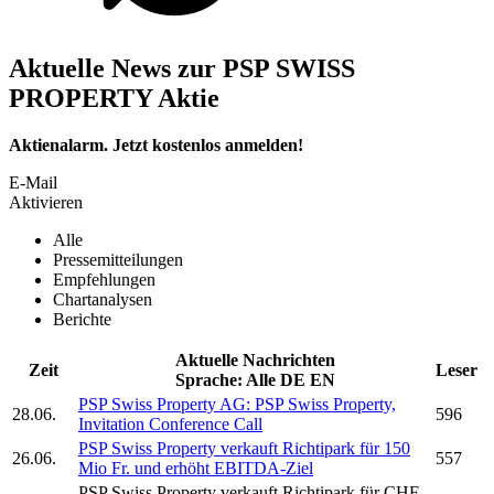
Aktuelle News zur PSP SWISS
PROPERTY Aktie
Aktienalarm. Jetzt kostenlos anmelden!
E-Mail
Aktivieren
Alle
Pressemitteilungen
Empfehlungen
Chartanalysen
Berichte
Aktuelle Nachrichten
Zeit
Leser
Sprache:
Alle
DE
EN
PSP Swiss Property AG:
PSP Swiss Property,
28.06.
596
Invitation Conference Call
PSP Swiss Property
verkauft Richtipark für 150
26.06.
557
Mio Fr. und erhöht EBITDA-Ziel
PSP Swiss Property
verkauft Richtipark für CHF