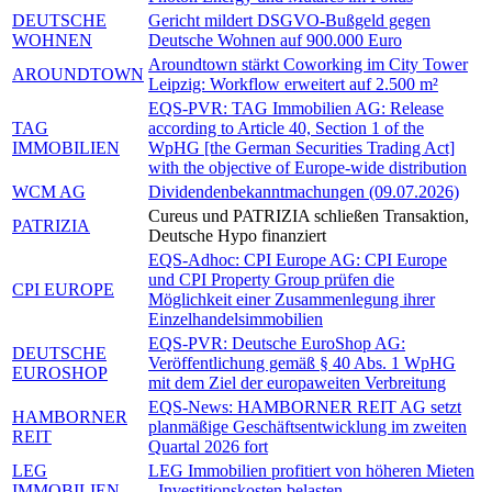
DEUTSCHE
Gericht mildert DSGVO-Bußgeld gegen
WOHNEN
Deutsche Wohnen auf 900.000 Euro
Aroundtown stärkt Coworking im City Tower
AROUNDTOWN
Leipzig: Workflow erweitert auf 2.500 m²
EQS-PVR: TAG Immobilien AG: Release
TAG
according to Article 40, Section 1 of the
IMMOBILIEN
WpHG [the German Securities Trading Act]
with the objective of Europe-wide distribution
WCM AG
Dividendenbekanntmachungen (09.07.2026)
Cureus und PATRIZIA schließen Transaktion,
PATRIZIA
Deutsche Hypo finanziert
EQS-Adhoc: CPI Europe AG: CPI Europe
und CPI Property Group prüfen die
CPI EUROPE
Möglichkeit einer Zusammenlegung ihrer
Einzelhandelsimmobilien
EQS-PVR: Deutsche EuroShop AG:
DEUTSCHE
Veröffentlichung gemäß § 40 Abs. 1 WpHG
EUROSHOP
mit dem Ziel der europaweiten Verbreitung
EQS-News: HAMBORNER REIT AG setzt
HAMBORNER
planmäßige Geschäftsentwicklung im zweiten
REIT
Quartal 2026 fort
LEG
LEG Immobilien profitiert von höheren Mieten
IMMOBILIEN
- Investitionskosten belasten