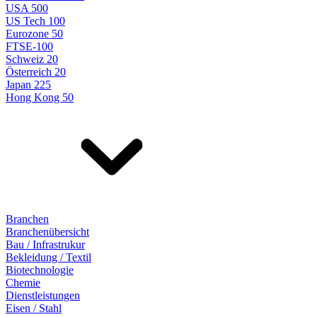
USA 500
US Tech 100
Eurozone 50
FTSE-100
Schweiz 20
Österreich 20
Japan 225
Hong Kong 50
Branchen
Branchenübersicht
Bau / Infrastrukur
Bekleidung / Textil
Biotechnologie
Chemie
Dienstleistungen
Eisen / Stahl