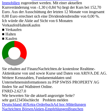
Immobilien
zugeordnet werden. Mit einer aktuellen
Kursveränderung von
-1,30
(
-0,84 %
) liegt der Kurs bei
152,70
Euro. Aus der Ausschüttung der letzten 12 Monate von insgesamt
0,00
Euro errechnet sich eine Dividendendrendite von
0,00 %
.
Ich würde die Aktie auf Sicht von 6 Monaten
Verkaufen
Halten
Kaufen
■ Verkaufen
■ Halten
■ Kaufen
Sie erhalten auf FinanzNachrichten.de kostenlose Realtime-
Aktienkurse von
und
sowie Kurse und Daten von
ARIVA.DE AG
.
Weitere Kennzahlen, Fundamentaldaten und
Unternehmensinformationen zu PSP SWISS PROPERTY AG
finden Sie auf
Wallstreet Online
.
FNRD-2.627.0
Wie bewerten Sie die aktuell angezeigte Seite?
sehr gut
1
2
3
4
5
6
schlecht
Problem melden
Deutschland 40
Xetra-Orderbuch
Ad hoc-Mitteilungen
Nachrichten Börsen
Aktien-Empfehlungen
Branchen