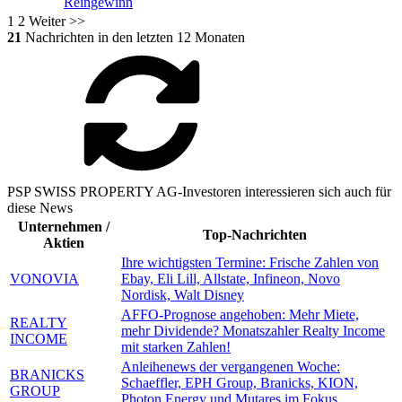
Reingewinn
1
2
Weiter >>
21
Nachrichten in den letzten 12 Monaten
PSP SWISS PROPERTY AG-Investoren interessieren sich auch für
diese News
Unternehmen /
Top-Nachrichten
Aktien
Ihre wichtigsten Termine: Frische Zahlen von
VONOVIA
Ebay, Eli Lill, Allstate, Infineon, Novo
Nordisk, Walt Disney
AFFO-Prognose angehoben: Mehr Miete,
REALTY
mehr Dividende? Monatszahler Realty Income
INCOME
mit starken Zahlen!
Anleihenews der vergangenen Woche:
BRANICKS
Schaeffler, EPH Group, Branicks, KION,
GROUP
Photon Energy und Mutares im Fokus