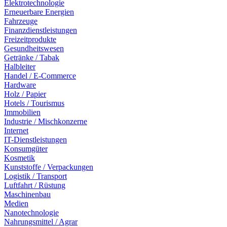
Elektrotechnologie
Erneuerbare Energien
Fahrzeuge
Finanzdienstleistungen
Freizeitprodukte
Gesundheitswesen
Getränke / Tabak
Halbleiter
Handel / E-Commerce
Hardware
Holz / Papier
Hotels / Tourismus
Immobilien
Industrie / Mischkonzerne
Internet
IT-Dienstleistungen
Konsumgüter
Kosmetik
Kunststoffe / Verpackungen
Logistik / Transport
Luftfahrt / Rüstung
Maschinenbau
Medien
Nanotechnologie
Nahrungsmittel / Agrar