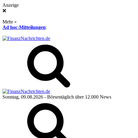
Anzeige
❌
Mehr »
Ad hoc-Mitteilungen
:
Sonntag, 09.08.2026
- Börsentäglich über 12.000 News