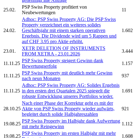
genehmigt alle Anträge
PSP Swiss Property
profitiert von
25.02.
11
Neubewertungen
Adhoc:
PSP Swiss Property AG:
Die
PSP Swiss
Property
verzeichnet ein weiteres solides
24.02.
Geschäftsjahr mit einem starken operativen
1.602
Ergebnis. Die Dividende wird um 5 Rappen und
auf CHF 3.95 pro Aktie erhöht.
XETR DELETION OF INSTRUMENTS
23.01.
3.444
FROM XETRA - 23.01.2026
PSP Swiss Property
steigert Gewinn dank
11.11.25
1.157
Bewertungserfolg
PSP Swiss Property
mit deutlich mehr Gewinn
11.11.25
937
nach neun Monaten
Adhoc:
PSP Swiss Property AG:
Solides Ergebnis
11.11.25
in den ersten drei Quartalen 2025 spiegelt die
1.691
robuste Entwicklung unseres Portfolios wieder.
Nach einer Phase der Korrektur geht es mit der
28.10.25
Aktie von
PSP Swiss Property
wieder aufwärts,
921
begleitet durch solide Halbjahreszahlen
PSP Swiss Property
im Halbjahr dank Aufwertung
19.08.25
1.112
mit mehr Reingewinn
PSP Swiss Property
im ersten Halbjahr mit mehr
19.08.25
1.608