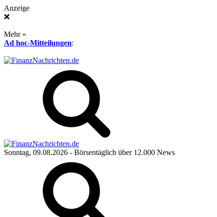
Anzeige
❌
Mehr »
Ad hoc-Mitteilungen
:
Sonntag, 09.08.2026
- Börsentäglich über 12.000 News