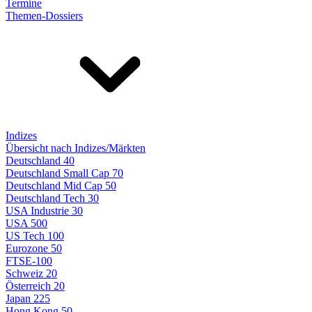
Termine
Themen-Dossiers
Indizes
Übersicht nach Indizes/Märkten
Deutschland 40
Deutschland Small Cap 70
Deutschland Mid Cap 50
Deutschland Tech 30
USA Industrie 30
USA 500
US Tech 100
Eurozone 50
FTSE-100
Schweiz 20
Österreich 20
Japan 225
Hong Kong 50