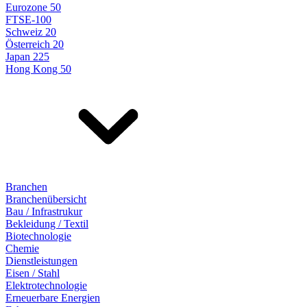
Eurozone 50
FTSE-100
Schweiz 20
Österreich 20
Japan 225
Hong Kong 50
Branchen
Branchenübersicht
Bau / Infrastrukur
Bekleidung / Textil
Biotechnologie
Chemie
Dienstleistungen
Eisen / Stahl
Elektrotechnologie
Erneuerbare Energien