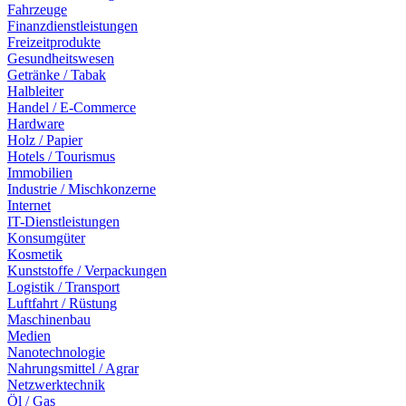
Fahrzeuge
Finanzdienstleistungen
Freizeitprodukte
Gesundheitswesen
Getränke / Tabak
Halbleiter
Handel / E-Commerce
Hardware
Holz / Papier
Hotels / Tourismus
Immobilien
Industrie / Mischkonzerne
Internet
IT-Dienstleistungen
Konsumgüter
Kosmetik
Kunststoffe / Verpackungen
Logistik / Transport
Luftfahrt / Rüstung
Maschinenbau
Medien
Nanotechnologie
Nahrungsmittel / Agrar
Netzwerktechnik
Öl / Gas