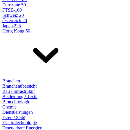
Eurozone 50
FTSE-100
Schweiz 20
Österreich 20
Japan 225
Hong Kong 50
Branchen
Branchenübersicht
Bau / Infrastrukur
Bekleidung / Textil
Biotechnologie
Chemie
Dienstleistungen
Eisen / Stahl
Elektrotechnologie
Erneuerbare Energien