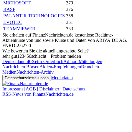
MICROSOFT
379
BASF
376
PALANTIR TECHNOLOGIES
358
EVOTEC
351
TEAMVIEWER
333
Sie erhalten auf FinanzNachrichten.de kostenlose Realtime-
Aktienkurse von
und
sowie Kurse und Daten von
ARIVA.DE AG
.
FNRD-2.627.0
Wie bewerten Sie die aktuell angezeigte Seite?
sehr gut
1
2
3
4
5
6
schlecht
Problem melden
Deutschland 40
Xetra-Orderbuch
Ad hoc-Mitteilungen
Nachrichten Börsen
Aktien-Empfehlungen
Branchen
Medien
Nachrichten-Archiv
Mediadaten
Datenschutzeinstellungen
Impressum | AGB | Disclaimer | Datenschutz
RSS-News von FinanzNachrichten.de