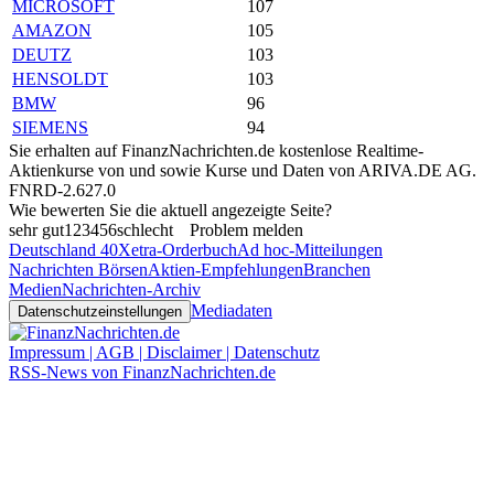
MICROSOFT
107
AMAZON
105
DEUTZ
103
HENSOLDT
103
BMW
96
SIEMENS
94
Sie erhalten auf FinanzNachrichten.de kostenlose Realtime-
Aktienkurse von
und
sowie Kurse und Daten von
ARIVA.DE AG
.
FNRD-2.627.0
Wie bewerten Sie die aktuell angezeigte Seite?
sehr gut
1
2
3
4
5
6
schlecht
Problem melden
Deutschland 40
Xetra-Orderbuch
Ad hoc-Mitteilungen
Nachrichten Börsen
Aktien-Empfehlungen
Branchen
Medien
Nachrichten-Archiv
Mediadaten
Datenschutzeinstellungen
Impressum | AGB | Disclaimer | Datenschutz
RSS-News von FinanzNachrichten.de