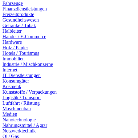
Fahrzeuge
Finanzdienstleistungen
Freizeitprodukte
Gesundheitswesen
Getränke / Tabak
Halbleiter
Handel / E-Commerce
Hardware
Holz / Papier
Hotels / Tourismus
Immobilien
Industrie / Mischkonzerne
Internet
IT-Dienstleistungen
Konsumgüter
Kosmetik
Kunststoffe / Verpackungen
Logistik / Transport
Luftfahrt / Rüstung
Maschinenbau
Medien
Nanotechnologie
Nahrungsmittel / Agrar
Netzwerktechnik
Öl / Gas