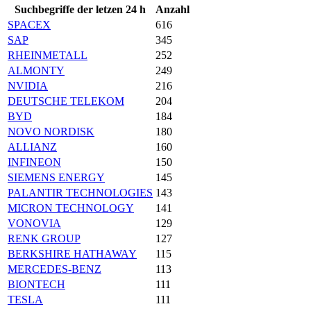
Suchbegriffe der letzen 24 h
Anzahl
SPACEX
616
SAP
345
RHEINMETALL
252
ALMONTY
249
NVIDIA
216
DEUTSCHE TELEKOM
204
BYD
184
NOVO NORDISK
180
ALLIANZ
160
INFINEON
150
SIEMENS ENERGY
145
PALANTIR TECHNOLOGIES
143
MICRON TECHNOLOGY
141
VONOVIA
129
RENK GROUP
127
BERKSHIRE HATHAWAY
115
MERCEDES-BENZ
113
BIONTECH
111
TESLA
111