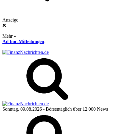
Anzeige
❌
Mehr »
Ad hoc-Mitteilungen
:
Sonntag, 09.08.2026
- Börsentäglich über 12.000 News