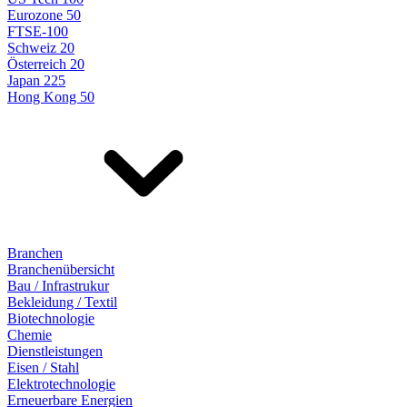
Eurozone 50
FTSE-100
Schweiz 20
Österreich 20
Japan 225
Hong Kong 50
Branchen
Branchenübersicht
Bau / Infrastrukur
Bekleidung / Textil
Biotechnologie
Chemie
Dienstleistungen
Eisen / Stahl
Elektrotechnologie
Erneuerbare Energien