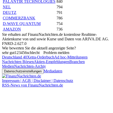
PALANTIR TECHNOLOGIES
840
NEL
794
DEUTZ
791
COMMERZBANK
786
D-WAVE QUANTUM
754
AMAZON
736
Sie erhalten auf FinanzNachrichten.de kostenlose Realtime-
Aktienkurse von
und
sowie Kurse und Daten von
ARIVA.DE AG
.
FNRD-2.627.0
Wie bewerten Sie die aktuell angezeigte Seite?
sehr gut
1
2
3
4
5
6
schlecht
Problem melden
Deutschland 40
Xetra-Orderbuch
Ad hoc-Mitteilungen
Nachrichten Börsen
Aktien-Empfehlungen
Branchen
Medien
Nachrichten-Archiv
Mediadaten
Datenschutzeinstellungen
Impressum | AGB | Disclaimer | Datenschutz
RSS-News von FinanzNachrichten.de