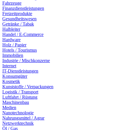
Fahrzeuge
Finanzdienstleistungen
Freizeitprodukte
Gesundheitswesen
Getränke / Tabak
Halbleiter
Handel / E-Commerce
Hardware
Holz / Papier
Hotels / Tourismus
Immobilien
Industrie / Mischkonzerne
Internet
IT-Dienstleistungen
Konsumgüter
Kosmetik
Kunststoffe / Verpackungen
Logistik / Transport
Luftfahrt / Rüstung
Maschinenbau
Medien
Nanotechnologie
Nahrungsmittel / Agrar
Netzwerktechnik
Öl / Gas