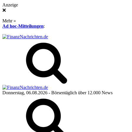
Anzeige
❌
Mehr »
Ad hoc-Mitteilungen
:
Donnerstag, 06.08.2026
- Börsentäglich über 12.000 News