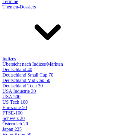
Termine
Themen-Dossiers
Indizes
Übersicht nach Indizes/Märkten
Deutschland 40
Deutschland Small Cap 70
Deutschland Mid Cap 50
Deutschland Tech 30
USA Industrie 30
USA 500
US Tech 100
Eurozone 50
FTSE-100
Schweiz 20
Österreich 20
Japan 225
Hong Kong 50