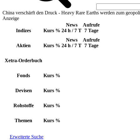
China verschärft den Druck - Heavy Rare Earths werden zum geopoli
Anzeige
News
Aufrufe
Indizes
Kurs
%
24 h / 7 T
7 Tage
News
Aufrufe
Aktien
Kurs
%
24 h / 7 T
7 Tage
Xetra-Orderbuch
Fonds
Kurs
%
Devisen
Kurs
%
Rohstoffe
Kurs
%
Themen
Kurs
%
Erweiterte Suche