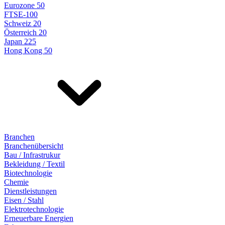
Eurozone 50
FTSE-100
Schweiz 20
Österreich 20
Japan 225
Hong Kong 50
Branchen
Branchenübersicht
Bau / Infrastrukur
Bekleidung / Textil
Biotechnologie
Chemie
Dienstleistungen
Eisen / Stahl
Elektrotechnologie
Erneuerbare Energien