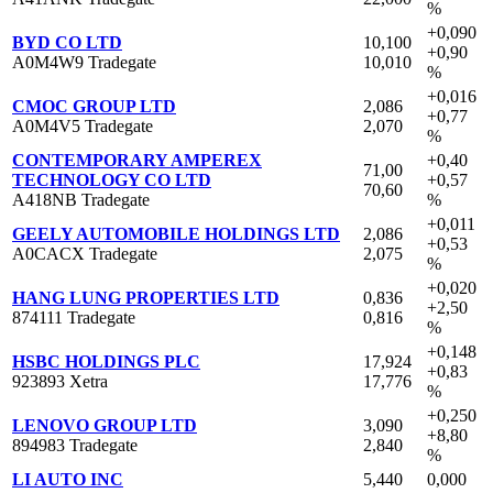
%
+0,090
BYD CO LTD
10,100
+0,90
A0M4W9 Tradegate
10,010
%
+0,016
CMOC GROUP LTD
2,086
+0,77
A0M4V5 Tradegate
2,070
%
CONTEMPORARY AMPEREX
+0,40
71,00
TECHNOLOGY CO LTD
+0,57
70,60
A418NB Tradegate
%
+0,011
GEELY AUTOMOBILE HOLDINGS LTD
2,086
+0,53
A0CACX Tradegate
2,075
%
+0,020
HANG LUNG PROPERTIES LTD
0,836
+2,50
874111 Tradegate
0,816
%
+0,148
HSBC HOLDINGS PLC
17,924
+0,83
923893 Xetra
17,776
%
+0,250
LENOVO GROUP LTD
3,090
+8,80
894983 Tradegate
2,840
%
LI AUTO INC
5,440
0,000