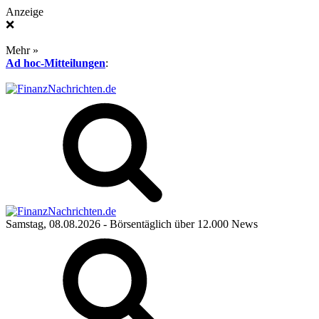
Anzeige
❌
Mehr »
Ad hoc-Mitteilungen
:
Samstag, 08.08.2026
- Börsentäglich über 12.000 News