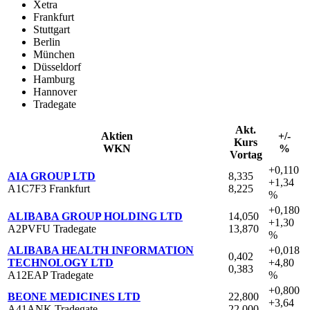
Xetra
Frankfurt
Stuttgart
Berlin
München
Düsseldorf
Hamburg
Hannover
Tradegate
Akt.
Aktien
+/-
Kurs
WKN
%
Vortag
+0,110
AIA GROUP LTD
8,335
+1,34
A1C7F3 Frankfurt
8,225
%
+0,180
ALIBABA GROUP HOLDING LTD
14,050
+1,30
A2PVFU Tradegate
13,870
%
ALIBABA HEALTH INFORMATION
+0,018
0,402
TECHNOLOGY LTD
+4,80
0,383
A12EAP Tradegate
%
+0,800
BEONE MEDICINES LTD
22,800
+3,64
A41ANK Tradegate
22,000