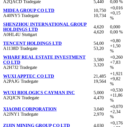
A2QACD Tradegate
5,440
0,00 %
+0,016
MIDEA GROUP CO LTD
10,750
+0,15
A40NY5 Tradegate
10,734
%
SHENZHOU INTERNATIONAL GROUP
4,620
0,000
HOLDINGS LTD
4,620
0,00 %
A0HL4U Stuttgart
+0,80
TENCENT HOLDINGS LTD
54,00
+1,50
A1138D Tradegate
53,20
%
WHARF REAL ESTATE INVESTMENT
+0,260
3,580
CO LTD
+7,83
3,320
A2H7J2 Tradegate
%
+1,921
WUXI APPTEC CO LTD
21,485
+9,82
A2PAJG Tradegate
19,564
%
+0,530
WUXI BIOLOGICS CAYMAN INC
5,000
+11,86
A2QJCN Tradegate
4,470
%
+0,070
XIAOMI CORPORATION
3,040
+2,34
A2JNY1 Tradegate
2,970
%
+0,176
ZIJIN MINING GROUP CO LTD
4,030