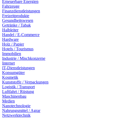
Erneuerbare Energien
Fahrzeuge
Finanzdienstleistungen
Freizeitprodukte
Gesundheitswesen
Getränke / Tabak
Halbleiter
Handel / E-Commerce
Hardware
Holz / Papier
Hotels / Tourismus
Immobilien
Industrie / Mischkonzerne
Internet
IT-Dienstleistungen
Konsumgüter
Kosmetik
Kunststoffe / Verpackungen
Logistik / Transport
Luftfahrt / Rüstung
Maschinenbau
Medien
Nanotechnologie
Nahrungsmittel / Agrar
Netzwerktechnik