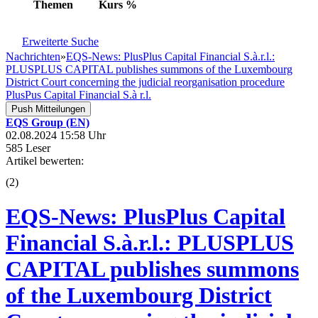
Themen
Kurs
%
Erweiterte Suche
Nachrichten
»
EQS-News: PlusPlus Capital Financial S.à.r.l.:
PLUSPLUS CAPITAL publishes summons of the Luxembourg
District Court concerning the judicial reorganisation procedure
PlusPus Capital Financial S.à r.l.
Push Mitteilungen
EQS Group (EN)
02.08.2024 15:58 Uhr
585 Leser
Artikel bewerten:
(
2
)
EQS-News: PlusPlus Capital
Financial S.à.r.l.: PLUSPLUS
CAPITAL publishes summons
of the Luxembourg District