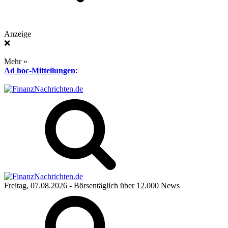
Anzeige
❌
Mehr »
Ad hoc-Mitteilungen
:
Freitag, 07.08.2026
- Börsentäglich über 12.000 News