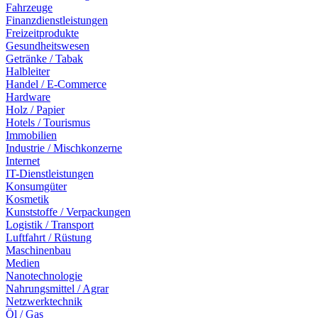
Fahrzeuge
Finanzdienstleistungen
Freizeitprodukte
Gesundheitswesen
Getränke / Tabak
Halbleiter
Handel / E-Commerce
Hardware
Holz / Papier
Hotels / Tourismus
Immobilien
Industrie / Mischkonzerne
Internet
IT-Dienstleistungen
Konsumgüter
Kosmetik
Kunststoffe / Verpackungen
Logistik / Transport
Luftfahrt / Rüstung
Maschinenbau
Medien
Nanotechnologie
Nahrungsmittel / Agrar
Netzwerktechnik
Öl / Gas