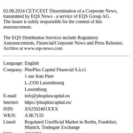
02.08.2024 CET/CEST Dissemination of a Corporate News,
transmitted by EQS News - a service of EQS Group AG.
The issuer is solely responsible for the content of this
announcement.
The EQS Distribution Services include Regulatory
Announcements, Financial/Corporate News and Press Releases.
Archive at www.eqs-news.com
Language:
English
Company:
PlusPlus Capital Financial S.à.r.l.
1 rue Jean Piret
L-2350 Luxembourg
Luxemburg
E-mail:
info@pluspluscapital.eu
Internet:
https://pluspluscapital.eu/
ISIN:
XS2502401XXX
WKN:
A3K7UD
Listed:
Regulated Unofficial Market in Berlin, Frankfurt,
Munich, Tradegate Exchange