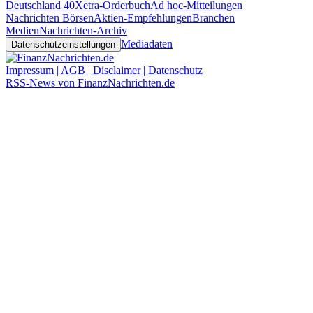
Deutschland 40
Xetra-Orderbuch
Ad hoc-Mitteilungen
Nachrichten Börsen
Aktien-Empfehlungen
Branchen
Medien
Nachrichten-Archiv
Mediadaten
Datenschutzeinstellungen
Impressum | AGB | Disclaimer | Datenschutz
RSS-News von FinanzNachrichten.de