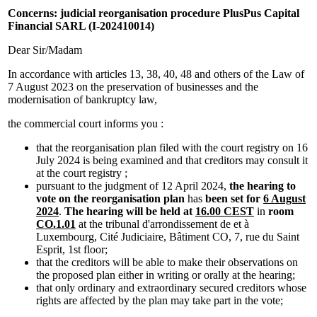
Concerns: judicial reorganisation procedure PlusPus Capital
Financial SARL (I-
202410014)
Dear Sir/Madam
In accordance with articles 13, 38, 40, 48 and others of the Law of
7 August 2023 on the preservation of businesses and the
modernisation of bankruptcy law,
the commercial court informs you :
that the reorganisation plan filed with the court registry on 16
July 2024 is being examined and that creditors may consult it
at the court registry ;
pursuant to the judgment of 12 April 2024,
the hearing to
vote on the reorganisation plan
has
been set for
6 August
2024
.
The hearing will be held at
16.00 CEST
in
room
CO.1.01
at the tribunal d'arrondissement de et à
Luxembourg, Cité Judiciaire, Bâtiment CO, 7, rue du Saint
Esprit, 1st floor;
that the creditors will be able to make their observations on
the proposed plan either in writing or orally at the hearing;
that only ordinary and extraordinary secured creditors whose
rights are affected by the plan may take part in the vote;