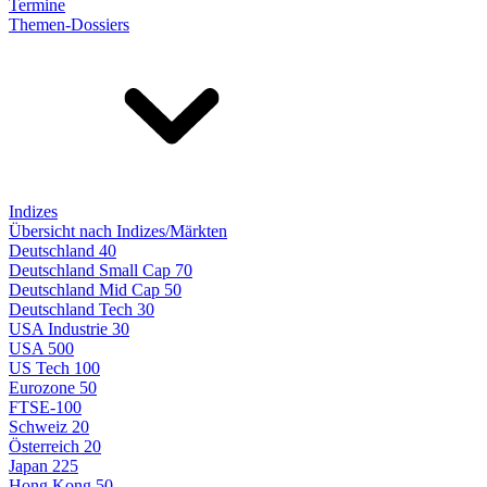
Termine
Themen-Dossiers
Indizes
Übersicht nach Indizes/Märkten
Deutschland 40
Deutschland Small Cap 70
Deutschland Mid Cap 50
Deutschland Tech 30
USA Industrie 30
USA 500
US Tech 100
Eurozone 50
FTSE-100
Schweiz 20
Österreich 20
Japan 225
Hong Kong 50