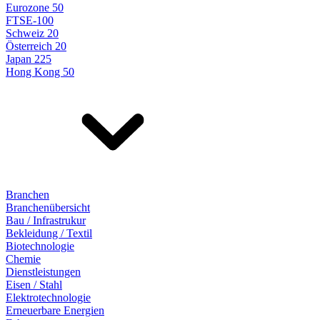
Eurozone 50
FTSE-100
Schweiz 20
Österreich 20
Japan 225
Hong Kong 50
Branchen
Branchenübersicht
Bau / Infrastrukur
Bekleidung / Textil
Biotechnologie
Chemie
Dienstleistungen
Eisen / Stahl
Elektrotechnologie
Erneuerbare Energien