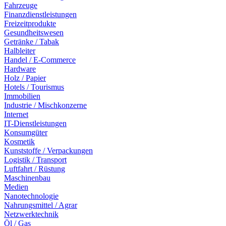
Fahrzeuge
Finanzdienstleistungen
Freizeitprodukte
Gesundheitswesen
Getränke / Tabak
Halbleiter
Handel / E-Commerce
Hardware
Holz / Papier
Hotels / Tourismus
Immobilien
Industrie / Mischkonzerne
Internet
IT-Dienstleistungen
Konsumgüter
Kosmetik
Kunststoffe / Verpackungen
Logistik / Transport
Luftfahrt / Rüstung
Maschinenbau
Medien
Nanotechnologie
Nahrungsmittel / Agrar
Netzwerktechnik
Öl / Gas