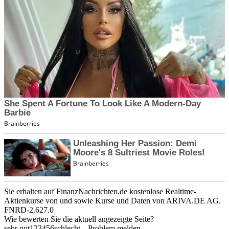
Sie erhalten auf FinanzNachrichten.de kostenlose Realtime-
Aktienkurse von
und
sowie Kurse und Daten von
ARIVA.DE AG
.
FNRD-2.627.0
Wie bewerten Sie die aktuell angezeigte Seite?
sehr gut
1
2
3
4
5
6
schlecht
Problem melden