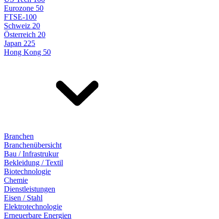
Eurozone 50
FTSE-100
Schweiz 20
Österreich 20
Japan 225
Hong Kong 50
Branchen
Branchenübersicht
Bau / Infrastrukur
Bekleidung / Textil
Biotechnologie
Chemie
Dienstleistungen
Eisen / Stahl
Elektrotechnologie
Erneuerbare Energien