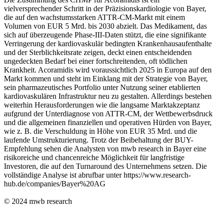
vielversprechender Schritt in der Präzisionskardiologie von Bayer,
die auf den wachstumsstarken ATTR-CM-Markt mit einem
Volumen von EUR 5 Mrd. bis 2030 abzielt. Das Medikament, das
sich auf überzeugende Phase-III-Daten stützt, die eine signifikante
Verringerung der kardiovaskulär bedingten Krankenhausaufenthalte
und der Sterblichkeitsrate zeigen, deckt einen entscheidenden
ungedeckten Bedarf bei einer fortschreitenden, oft tödlichen
Krankheit. Acoramidis wird voraussichtlich 2025 in Europa auf den
Markt kommen und steht im Einklang mit der Strategie von Bayer,
sein pharmazeutisches Portfolio unter Nutzung seiner etablierten
kardiovaskulären Infrastruktur neu zu gestalten. Allerdings bestehen
weiterhin Herausforderungen wie die langsame Marktakzeptanz
aufgrund der Unterdiagnose von ATTR-CM, der Wettbewerbsdruck
und die allgemeinen finanziellen und operativen Hürden von Bayer,
wie z. B. die Verschuldung in Höhe von EUR 35 Mrd. und die
laufende Umstrukturierung. Trotz der Beibehaltung der BUY-
Empfehlung sehen die Analysten von mwb research in Bayer eine
risikoreiche und chancenreiche Möglichkeit für langfristige
Investoren, die auf den Turnaround des Unternehmens setzen. Die
vollständige Analyse ist abrufbar unter https://www.research-
hub.de/companies/Bayer%20AG
© 2024
mwb research