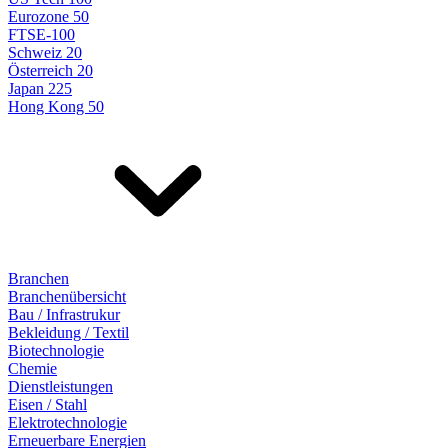
Eurozone 50
FTSE-100
Schweiz 20
Österreich 20
Japan 225
Hong Kong 50
Branchen
Branchenübersicht
Bau / Infrastrukur
Bekleidung / Textil
Biotechnologie
Chemie
Dienstleistungen
Eisen / Stahl
Elektrotechnologie
Erneuerbare Energien