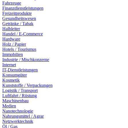
Fahrzeuge
Finanzdienstleistungen
Freizeitprodukte
Gesundheitswesen
Getränke / Tabak
Halbleiter
Handel / E-Commerce
Hardware
Holz / Papier
Hotels / Tourismus
Immobilien
Industrie / Mischkonzerne
Internet
IT-Dienstleistungen
Konsumgüter
Kosmetik
Kunststoffe / Verpackungen
Logistik / Transport
Luftfahrt / Rüstung
Maschinenbau
Medien
Nanotechnologie
Nahrungsmittel / Agrar
Netzwerktechnik
Öl / Gas