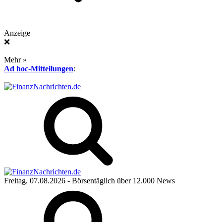
Anzeige
❌
Mehr »
Ad hoc-Mitteilungen
:
Freitag, 07.08.2026
- Börsentäglich über 12.000 News