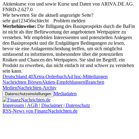
Aktienkurse von
und
sowie Kurse und Daten von
ARIVA.DE AG
.
FNRD-2.627.0
Wie bewerten Sie die aktuell angezeigte Seite?
sehr gut
1
2
3
4
5
6
schlecht
Problem melden
Werbehinweise:
Die Billigung des Basisprospekts durch die BaFin
ist nicht als ihre Befürwortung der angebotenen Wertpapiere zu
verstehen. Wir empfehlen Interessenten und potenziellen Anlegern
den Basisprospekt und die Endgültigen Bedingungen zu lesen,
bevor sie eine Anlageentscheidung treffen, um sich möglichst
umfassend zu informieren, insbesondere über die potenziellen
Risiken und Chancen des Wertpapiers. Sie sind im Begriff, ein
Produkt zu erwerben, das nicht einfach ist und schwer zu verstehen
sein kann.
Deutschland 40
Xetra-Orderbuch
Ad hoc-Mitteilungen
Nachrichten Börsen
Aktien-Empfehlungen
Branchen
Medien
Nachrichten-Archiv
Mediadaten
Datenschutzeinstellungen
Impressum | AGB | Disclaimer | Datenschutz
RSS-News von FinanzNachrichten.de