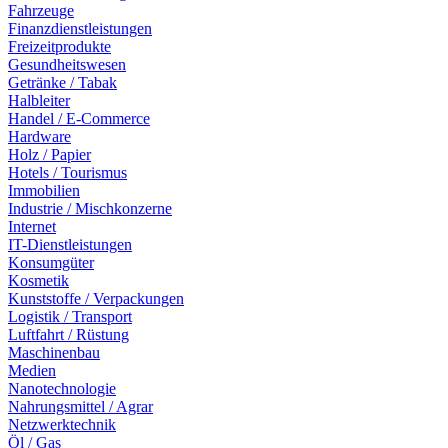
Fahrzeuge
Finanzdienstleistungen
Freizeitprodukte
Gesundheitswesen
Getränke / Tabak
Halbleiter
Handel / E-Commerce
Hardware
Holz / Papier
Hotels / Tourismus
Immobilien
Industrie / Mischkonzerne
Internet
IT-Dienstleistungen
Konsumgüter
Kosmetik
Kunststoffe / Verpackungen
Logistik / Transport
Luftfahrt / Rüstung
Maschinenbau
Medien
Nanotechnologie
Nahrungsmittel / Agrar
Netzwerktechnik
Öl / Gas