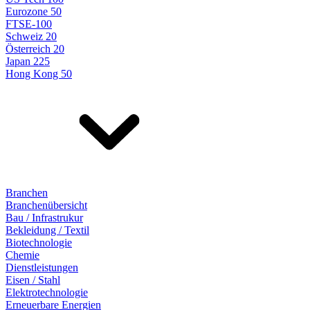
Eurozone 50
FTSE-100
Schweiz 20
Österreich 20
Japan 225
Hong Kong 50
Branchen
Branchenübersicht
Bau / Infrastrukur
Bekleidung / Textil
Biotechnologie
Chemie
Dienstleistungen
Eisen / Stahl
Elektrotechnologie
Erneuerbare Energien