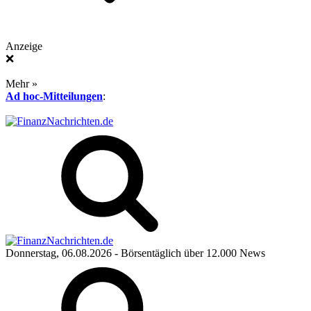
Anzeige
❌
Mehr »
Ad hoc-Mitteilungen
:
Donnerstag, 06.08.2026
- Börsentäglich über 12.000 News