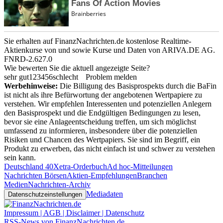
Sie erhalten auf FinanzNachrichten.de kostenlose Realtime-
Aktienkurse von
und
sowie Kurse und Daten von
ARIVA.DE AG
.
FNRD-2.627.0
Wie bewerten Sie die aktuell angezeigte Seite?
sehr gut
1
2
3
4
5
6
schlecht
Problem melden
Werbehinweise:
Die Billigung des Basisprospekts durch die BaFin
ist nicht als ihre Befürwortung der angebotenen Wertpapiere zu
verstehen. Wir empfehlen Interessenten und potenziellen Anlegern
den Basisprospekt und die Endgültigen Bedingungen zu lesen,
bevor sie eine Anlageentscheidung treffen, um sich möglichst
umfassend zu informieren, insbesondere über die potenziellen
Risiken und Chancen des Wertpapiers. Sie sind im Begriff, ein
Produkt zu erwerben, das nicht einfach ist und schwer zu verstehen
sein kann.
Deutschland 40
Xetra-Orderbuch
Ad hoc-Mitteilungen
Nachrichten Börsen
Aktien-Empfehlungen
Branchen
Medien
Nachrichten-Archiv
Mediadaten
Datenschutzeinstellungen
Impressum | AGB | Disclaimer | Datenschutz
RSS-News von FinanzNachrichten.de