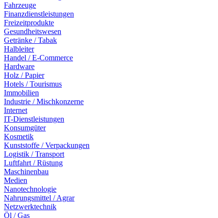
Fahrzeuge
Finanzdienstleistungen
Freizeitprodukte
Gesundheitswesen
Getränke / Tabak
Halbleiter
Handel / E-Commerce
Hardware
Holz / Papier
Hotels / Tourismus
Immobilien
Industrie / Mischkonzerne
Internet
IT-Dienstleistungen
Konsumgüter
Kosmetik
Kunststoffe / Verpackungen
Logistik / Transport
Luftfahrt / Rüstung
Maschinenbau
Medien
Nanotechnologie
Nahrungsmittel / Agrar
Netzwerktechnik
Öl / Gas