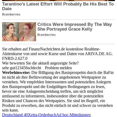
Sie erhalten auf FinanzNachrichten.de kostenlose Realtime-
Aktienkurse von
und
sowie Kurse und Daten von
ARIVA.DE AG
.
FNRD-2.627.0
Wie bewerten Sie die aktuell angezeigte Seite?
sehr gut
1
2
3
4
5
6
schlecht
Problem melden
Werbehinweise:
Die Billigung des Basisprospekts durch die BaFin
ist nicht als ihre Befürwortung der angebotenen Wertpapiere zu
verstehen. Wir empfehlen Interessenten und potenziellen Anlegern
den Basisprospekt und die Endgültigen Bedingungen zu lesen,
bevor sie eine Anlageentscheidung treffen, um sich möglichst
umfassend zu informieren, insbesondere über die potenziellen
Risiken und Chancen des Wertpapiers. Sie sind im Begriff, ein
Produkt zu erwerben, das nicht einfach ist und schwer zu verstehen
sein kann.
Deutschland 40
Xetra-Orderbuch
Ad hoc-Mitteilungen