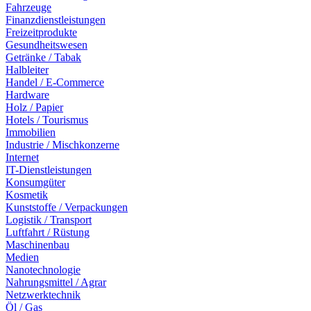
Fahrzeuge
Finanzdienstleistungen
Freizeitprodukte
Gesundheitswesen
Getränke / Tabak
Halbleiter
Handel / E-Commerce
Hardware
Holz / Papier
Hotels / Tourismus
Immobilien
Industrie / Mischkonzerne
Internet
IT-Dienstleistungen
Konsumgüter
Kosmetik
Kunststoffe / Verpackungen
Logistik / Transport
Luftfahrt / Rüstung
Maschinenbau
Medien
Nanotechnologie
Nahrungsmittel / Agrar
Netzwerktechnik
Öl / Gas