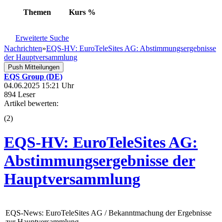
Themen
Kurs
%
Erweiterte Suche
Nachrichten
»
EQS-HV: EuroTeleSites AG: Abstimmungsergebnisse
der Hauptversammlung
Push Mitteilungen
EQS Group (DE)
04.06.2025 15:21 Uhr
894 Leser
Artikel bewerten:
(
2
)
EQS-HV: EuroTeleSites AG:
Abstimmungsergebnisse der
Hauptversammlung
EQS-News: EuroTeleSites AG / Bekanntmachung der Ergebnisse
zur Hauptversammlung