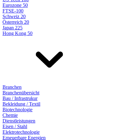
Eurozone 50
FTSE-100
Schweiz 20
Österreich 20
Japan 225
Hong Kong 50
Branchen
Branchenübersicht
Bau / Infrastrukur
Bekleidung / Textil
Biotechnologie
Chemie
Dienstleistungen
Eisen / Stahl
Elektrotechnologie
Erneuerbare Energien